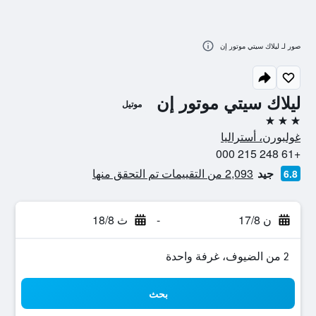
صور لـ ليلاك سيتي موتور إن
ليلاك سيتي موتور إن
موتيل
3 نجوم
غولبورن، أستراليا
+61 248 215 000
جيد
2,093 من التقييمات تم التحقق منها
6.8
ن 17/8
-
ث 18/8
2 من الضيوف، غرفة واحدة
بحث