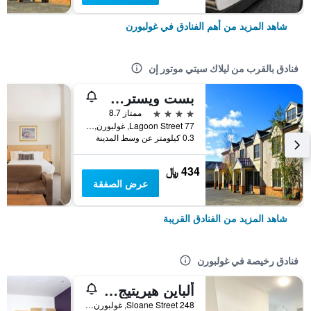
شاهد المزيد من أهم الفنادق في غولبورن
فنادق بالقرب من ليلاك سيتي موتور إن
بست ويسترن بلس جولبورن
4 نجوم
ممتاز 8.7
77 Lagoon Street, غولبورن, NSW, أستراليا
0.3 كيلومتر عن وسط المدينة
434 ﷼
عرض الصفقة
شاهد المزيد من الفنادق القريبة
فنادق رخيصة في غولبورن
ألباين هيريتيج موتيل
248 Sloane Street, غولبورن, NSW, أستراليا