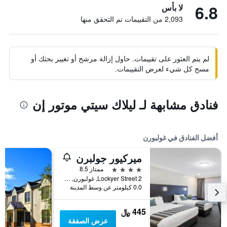
6.8
لا بأس
2,093 من التقييمات تم التحقق منها
لم يتم العثور على تقييمات. حاول إزالة مرشح أو تغيير بحثك أو
مسح كل شيء لعرض التقييمات.
فنادق مشابهة لـ ليلاك سيتي موتور إن
أفضل الفنادق في غولبورن
ميركيور جولبرن
4 نجوم
ممتاز 8.5
2 Lockyer Street, غولبورن, NSW, أستراليا
0.0 كيلومتر عن وسط المدينة
445 ﷼
عرض الصفقة