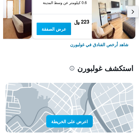
0.6 كيلومتر عن وسط المدينة
223 ﷼
عرض الصفقة
شاهد أرخص الفنادق في غولبورن
استكشف غولبورن
اعرض على الخريطة