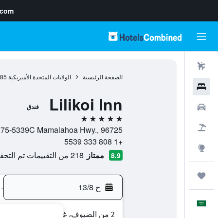
.com
رحلات طيران
الصفحة الرئيسية
الولايات المتحدة الأميريكية
985
فنادق
Lilikoi Inn
سيارات
فندق
5 نجوم
حزم العروض
75-5339C Mamalahoa Hwy., 96725, هولوالوا, الجزيرة الكبيرة، هاواي, هاواي, الولايات المتحدة الأميريكية
+1 808 333 5539
استكشاف
ممتاز
218 من التقييمات تم التحقق منها
8.9
رحلات
خ 13/8
-
العَرَبِيَّة
2 من الضيوف، غرفة واحدة