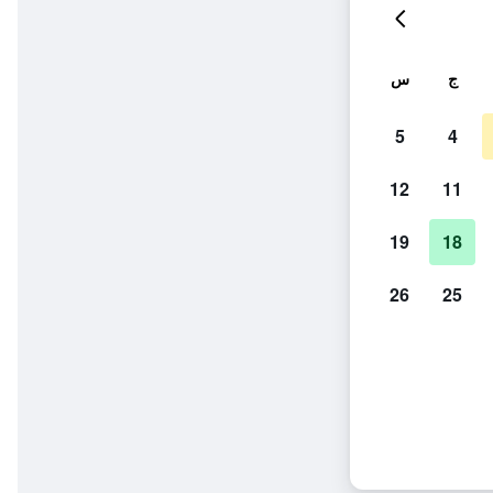
ج
س
5
4
12
11
19
18
26
25