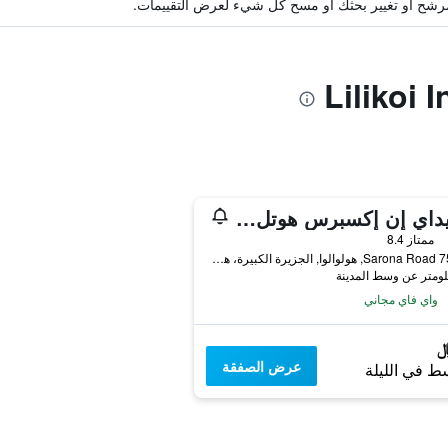
ة مرشح أو تغيير بحثك أو مسح كل شيء لعرض التقييمات.
هوليداي إن إكسبرس هوتل آند سويتس كايلوا كونا باي آيتش جي
ممتاز 8.4
75-146 Sarona Road, هولوالوا, الجزيرة الكبيرة، هاواي, HI, الولايات المتحدة الأميريكية
واي فاي مجاني
عرض الصفقة
ط في الليلة