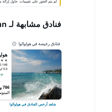
لم يتم العثور على تقييمات. حاول إزال
فنادق مشابهة لـ Lilikoi Inn
فنادق رخيصة في هولوالوا
2 نجمتين
5.0 كيلومتر عن وسط المدينة
786 ﷼
المتوس
شاهد أرخص الفنادق في هولوالوا