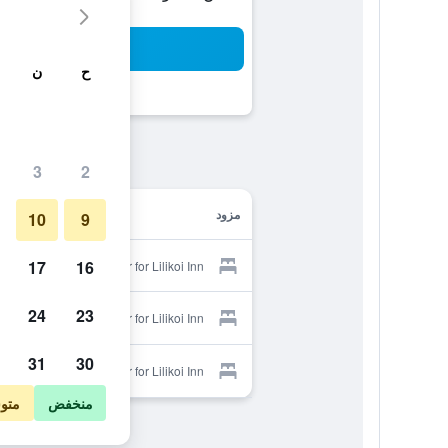
بح
ح
ن
3
2
مزود
10
9
17
16
Provider for Lilikoi Inn
24
23
Provider for Lilikoi Inn
31
30
Provider for Lilikoi Inn
منخفض
متو