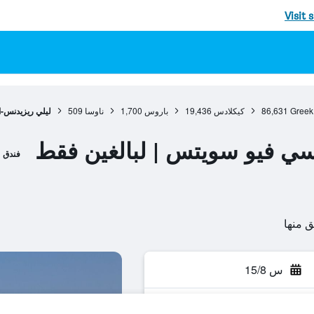
Visit 
Greek
86,631
كيكلادس
19,436
باروس
1,700
ناوسا
509
ليلي ريزيدنس-
سي فيو سويتس | لبالغين فقط
فندق
س 15/8