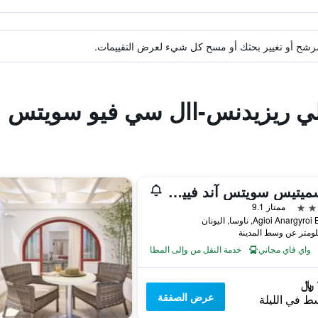
ة مرشح أو تغيير بحثك أو مسح كل شيء لعرض التقييمات.
يلي ريزيدنس-اال سي فيو سويتس | 
كوسميتيس سويتس آند فيياس
ممتاز 9.1
Agioi Anargy, ناوسا, اليونان
واي فاي مجاني
خدمة النقل من وإلى المطار
عرض الصفقة
ط في الليلة