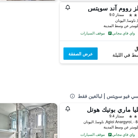
لز رووم آند سويتس
ممتاز 9.0
ن
واي فاي مجاني
موقف السيارات
عرض الصفقة
ط في الليلة
سي فيو سويتس | لبالغين فقط
يا ماري بوتيك هوتل
ممتاز 9.4
Agioi Anargyroi,, ناوسا, اليونان
واي فاي مجاني
موقف السيارات