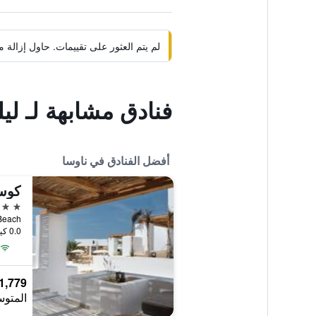
لم يتم العثور على تقييمات. حاول إزال
فنادق مشابهة لـ ل
أفضل الفنادق في ناوسا
4 نجوم
roi Beach
0.0 كيلومتر عن وسط المدينة
1,779 ﷼
المتوس