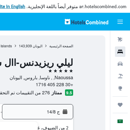
ar.hotelscombined.com
متوفر أيضاً باللغة الإنجليزية.
site in English
رحلات طيران
الصفحة الرئيسية
اليونان
143,939
 Islands
فنادق
ليلي ريزيدنس-اال 
سيارات
5 نجوم
حزم العروض
Naoussa, , ناوسا, باروس, اليونان
+30 228 405 1716
استكشاف
ممتاز
276 من التقييمات تم التحقق منها
9.5
رحلات
ج 14/8
-
العَرَبِيَّة
2 من الضيوف، غرفة واحدة