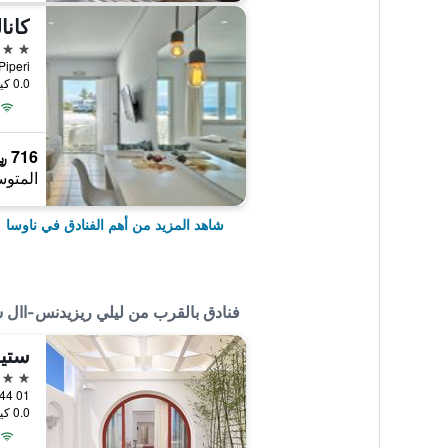
كانا
4 نجوم
Piperi, ناوسا, اليونا
0.0 كيلومتر عن وسط المدينة
716 ﷼
المتوس
شاهد المزيد من أهم الفنادق في ناوسا
فنادق بالقرب من ليلي ريزيدنس-اال 
ستيل
4 نجوم
 - 844 01
0.0 كيلومتر عن وسط المدينة