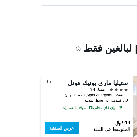
لبالغين فقط
ستيليا ماري بوتيك هوتل
4 نجوم
ممتاز 9.4
Agioi Anargyroi, - 844 01, ناوسا, اليونان
0.0 كيلومتر عن وسط المدينة
واي فاي مجاني
موقف السيارات
919 ﷼
عرض الصفقة
المتوسط في الليلة