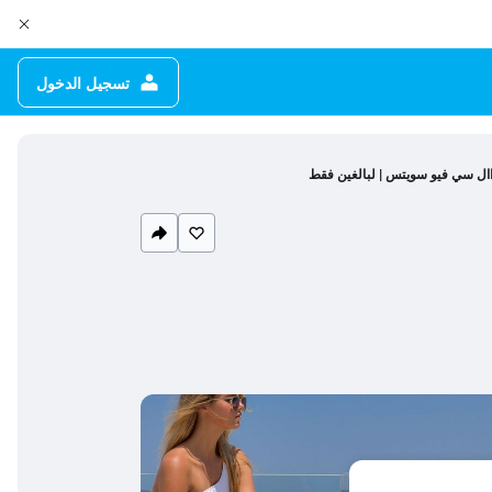
تسجيل الدخول
اال سي فيو سويتس | لبالغين فقط