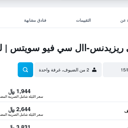
 عن
التقييمات
فنادق مشابهة
ريزيدنس-اال سي فيو سويتس | لب
2 من الضيوف، غرفة واحدة
1,944 ﷼
سعر الليلة شامل الصريبة المضا
2,644 ﷼
سعر الليلة شامل الصريبة المضا
3,831 ﷼