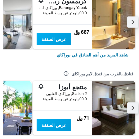
كريمسون ريزورت آند سبا بوراكاي
Barangay Yapak, بوراكاي, الفلبين
0.0 كيلومتر عن وسط المدينة
667 ﷼
عرض الصفقة
شاهد المزيد من أهم الفنادق في بوراكاي
فنادق بالقرب من فندق لايم بوراكاي
منتجع أبوزا
Station 2, بوراكاي, الفلبين
0.0 كيلومتر عن وسط المدينة
71 ﷼
عرض الصفقة