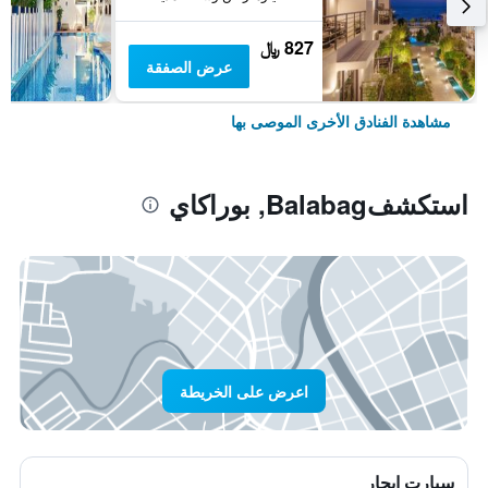
827 ﷼
عرض الصفقة
مشاهدة الفنادق الأخرى الموصى بها
استكشفBalabag, بوراكاي
اعرض على الخريطة
سيارت ايجار