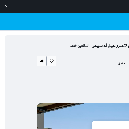
 لاكشري هوتل آند سويتس - للبالغين فقط
فندق