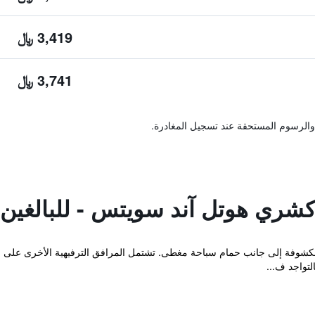
3,419 ﷼
3,741 ﷼
والرسوم المستحقة عند تسجيل المغادرة.
كشري هوتل آند سويتس - للبالغين
ت السباحة المكشوفة إلى جانب حمام سباحة مغطى. تشتمل المرافق الترفيهية الأخرى عل