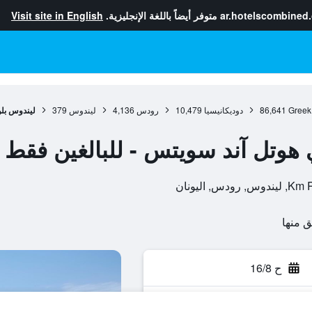
ar.hotelscombined
متوفر أيضاً باللغة الإنجليزية.
Visit site in English
Greek
86,641
دوديكانيسيا
10,479
رودس
4,136
ليندوس
379
ليندوس بلو
هوتل آند سويتس - للبالغين فقط
ح 16/8