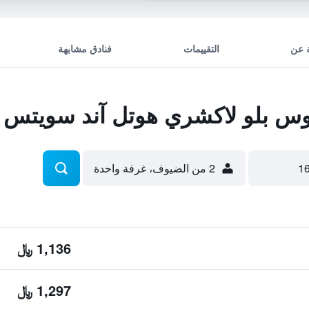
 عن
التقييمات
فنادق مشابهة
س بلو لاكشري هوتل آند سويتس - 
2 من الضيوف، غرفة واحدة
1,136 ﷼
1,297 ﷼