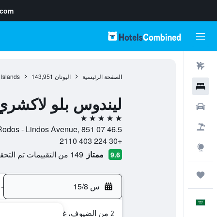
.com
رحلات طيران
الصفحة الرئيسية
اليونان
143,951
 Islands
فنادق
ليندوس بلو لاكشري 
سيارات
5 نجوم
حزم العروض
46.5 Km Rodos - Lindos Avenue, 851 07, ليندوس, رودس, اليونان
+30 224 403 2110
استكشاف
ممتاز
149 من التقييمات تم التحقق منها
9.6
رحلات
س 15/8
-
العَرَبِيَّة
2 من الضيوف، غرفة واحدة