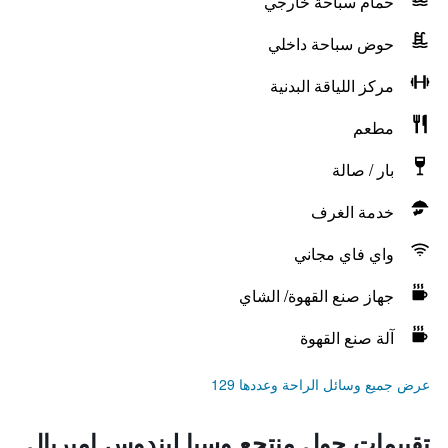
حمام سباحة خارجي
حوض سباحة داخلي
مركز اللياقة البدنية
مطعم
بار / صالة
خدمة الغرف
واي فاي مجاني
جهاز صنع القهوة/ الشاي
آلة صنع القهوة
عرض جميع وسائل الراحة وعددها 129
تقييمات حول منتجع وسبا ليندوس امبريال