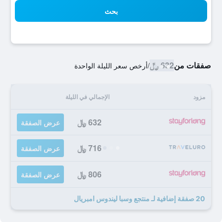
بحث
صفقات من
632 ﷼
/
أرخص سعر الليلة الواحدة
مزود
الإجمالي في الليلة
632 ﷼
عرض الصفقة
716 ﷼
عرض الصفقة
806 ﷼
عرض الصفقة
20 صفقة إضافية لـ منتجع وسبا ليندوس امبريال