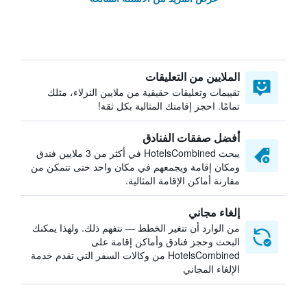
الملايين من التعليقات
تقييمات وتعليقات حقيقية من ملايين النزلاء، مثلك
تمامًا. احجز إقامتك المثالية بكل ثقة!
أفضل صفقات الفنادق
يبحث HotelsCombined في أكثر من 3 ملايين فندق
ومكان إقامة ويجمعهم في مكان واحد حتى تتمكن من
مقارنة أماكن الإقامة المثالية.
إلغاء مجاني
من الوارد أن تتغير الخطط — نتفهم ذلك. ولهذا يمكنك
البحث وحجز فنادق وأماكن إقامة على
HotelsCombined من وكالات السفر التي تقدم خدمة
الإلغاء المجاني