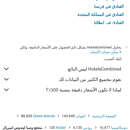
الفنادق في فرنسا
الفنادق في المملكة المتحدة
الفنادق في إيطاليا
الفنادق في تايلاند
*
يحاول HotelsCombined بشكل دائم الحصول على الأسعار الدقيقة، ولكن
لا يمكن ضمان الأسعار
.
إليك السبب:
HotelsCombined ليس البائع
نقوم بتجميع الكثير من البيانات لك
لماذا لا تكون الأسعار دقيقة بنسبة 100٪؟
الصفحة الرئيسية
اليونان
143,949
Greek Islands
86,629
دوديكانيسيا
10,477
رودس
4,135
Kiotari
120
منتجع وسبا ليندوس امبريال