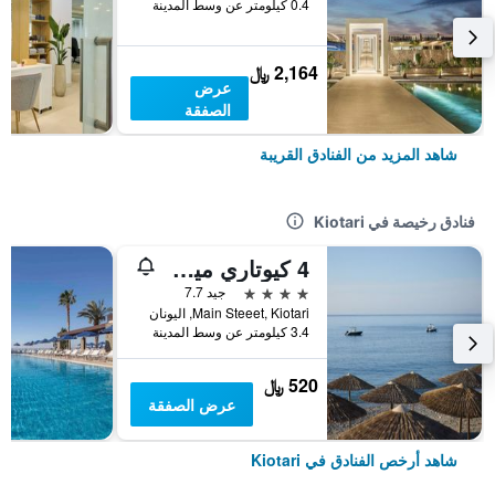
0.4 كيلومتر عن وسط المدينة
2,164 ﷼
عرض
الصفقة
شاهد المزيد من الفنادق القريبة
فنادق رخيصة في Kiotari
4 كيوتاري ميرالونا بيتش ريزورت)
4 نجوم
جيد 7.7
Main Steeet, Kiotari, اليونان
3.4 كيلومتر عن وسط المدينة
520 ﷼
عرض الصفقة
شاهد أرخص الفنادق في Kiotari