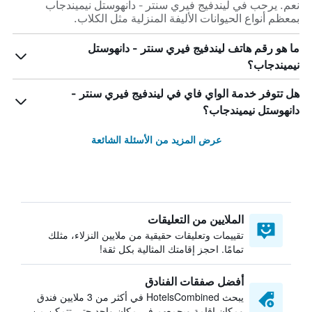
نعم. يرحب في ليندفيج فيري سنتر - دانهوستل نيميندجاب
بمعظم أنواع الحيوانات الأليفة المنزلية مثل الكلاب.
ما هو رقم هاتف ليندفيج فيري سنتر - دانهوستل
نيميندجاب؟
هل تتوفر خدمة الواي فاي في ليندفيج فيري سنتر -
دانهوستل نيميندجاب؟
عرض المزيد من الأسئلة الشائعة
الملايين من التعليقات
تقييمات وتعليقات حقيقية من ملايين النزلاء، مثلك
تمامًا. احجز إقامتك المثالية بكل ثقة!
أفضل صفقات الفنادق
يبحث HotelsCombined في أكثر من 3 ملايين فندق
ومكان إقامة ويجمعهم في مكان واحد حتى تتمكن من