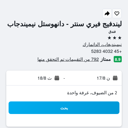
ليندفيج فيري سنتر - دانهوستل نيميندجاب
فندق
3 نجوم
نيمينديغاب، الدانمارك
+45 4032 5283
ممتاز
792 من التقييمات تم التحقق منها
8.9
ن 17/8
-
ث 18/8
2 من الضيوف، غرفة واحدة
بحث