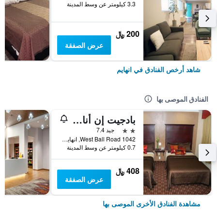
3.3 كيلومتر عن وسط المدينة
200 ﷼
عرض الصفقة
شاهد أرخص الفنادق في انهايم
الفنادق الموصى بها
بادجيت إن أناهيم
2 نجمتين
جيد 7.4
1042 West Ball Road, انهايم, CA, الولايات المتحدة الأميريكية
0.7 كيلومتر عن وسط المدينة
408 ﷼
عرض الصفقة
مشاهدة الفنادق الأخرى الموصى بها