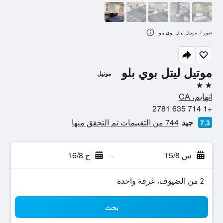
صور لـ موتيل ليتل بوي بلو
موتيل ليتل بوي بلو
موتيل
2 نجمتين
انهايم، CA
+1 714 635 2781
جيد
744 من التقييمات تم التحقق منها
7.3
س 15/8
-
ح 16/8
2 من الضيوف، غرفة واحدة
بحث