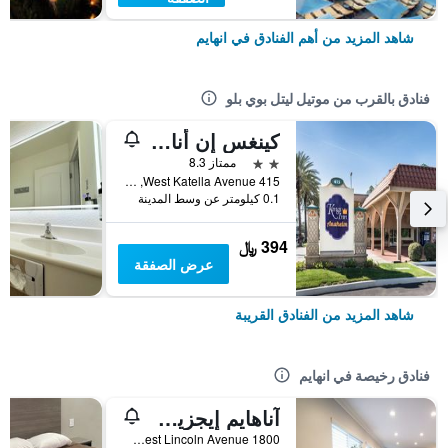
شاهد المزيد من أهم الفنادق في انهايم
فنادق بالقرب من موتيل ليتل بوي بلو
كينغس إن أناهايم آت ذا بارك ومركز المؤتمرات
2 نجمتين
ممتاز 8.3
415 West Katella Avenue, انهايم, CA, الولايات المتحدة الأميريكية
0.1 كيلومتر عن وسط المدينة
394 ﷼
عرض الصفقة
شاهد المزيد من الفنادق القريبة
فنادق رخيصة في انهايم
آناهايم إيجزيكيوتيف إن آند سويتس
1800 West Lincoln Avenue, انهايم, CA, الولايات المتحدة الأميريكية