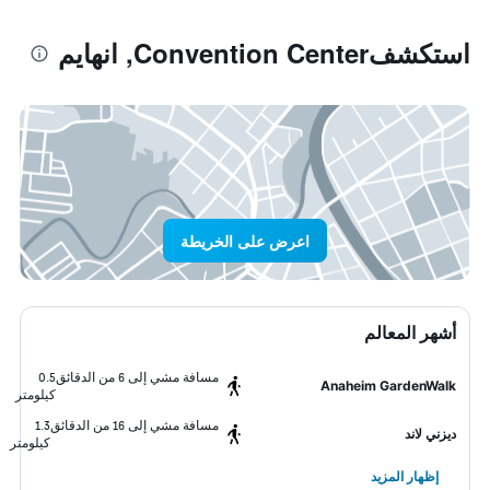
استكشفConvention Center, انهايم
اعرض على الخريطة
أشهر المعالم
مسافة مشي إلى 6 من الدقائق
0.5
Anaheim GardenWalk
كيلومتر
مسافة مشي إلى 16 من الدقائق
1.3
ديزني لاند
كيلومتر
إظهار المزيد