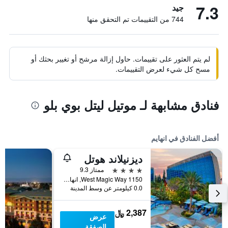
7.3
جيد
744 من التقييمات تم التحقق منها
لم يتم العثور على تقييمات. حاول إزالة مرشح أو تغيير بحثك أو
مسح كل شيء لعرض التقييمات.
فنادق مشابهة لـ موتيل ليتل بوي بلو
أفضل الفنادق في انهايم
ديزنيلاند هوتل
4 نجوم
ممتاز 9.3
1150 West Magic Way, انهايم, CA, الولايات المتحدة الأميريكية
0.0 كيلومتر عن وسط المدينة
2,387 ﷼
عرض
الصفقة