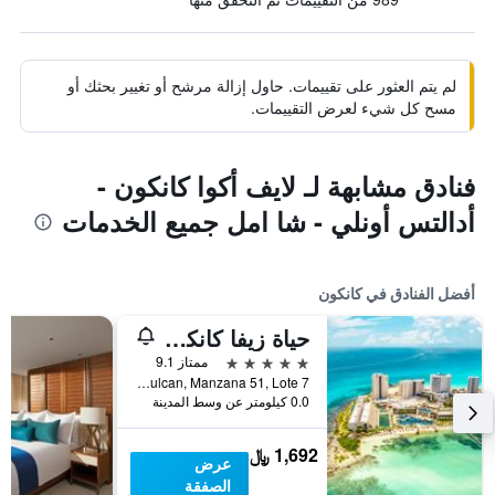
لم يتم العثور على تقييمات. حاول إزالة مرشح أو تغيير بحثك أو
مسح كل شيء لعرض التقييمات.
فنادق مشابهة لـ لايف أكوا كانكون -
أدالتس أونلي - شا امل جميع الخدمات
أفضل الفنادق في كانكون
حياة زيفا كانكون - بسعر شامل جميع الخدمات
5 نجوم
ممتاز 9.1
Blvd. Kukulcan, Manzana 51, Lote 7, كانكون, ولاية كينتانا رو, المكسيك
0.0 كيلومتر عن وسط المدينة
1,692 ﷼
عرض
الصفقة