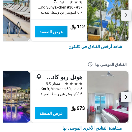
3 نجوم
جيد 7.1
Av. Yaxchilan And Sunyaxchen #36 - #37, كانكون, ولاية كينتانا رو, المكسيك
0.7 كيلومتر عن وسط المدينة
112 ﷼
عرض الصفقة
شاهد أرخص الفنادق في كانكون
الفنادق الموصى بها
هوتل ريو كانكون - لدالتس ٔونلي -سشامامل جميع الخدمات
4 نجوم
ممتاز 8.0
Blvd Kukulcan, Km 9, Manzana 50, Lote 5, كانكون, ولاية كينتانا رو, المكسيك
8.6 كيلومتر عن وسط المدينة
973 ﷼
عرض الصفقة
مشاهدة الفنادق الأخرى الموصى بها