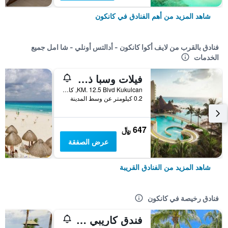
شاهد المزيد من أهم الفنادق في كانكون
فنادق بالقرب من لايف أكوا كانكون - أدالتس أونلي - شا امل جميع
الخدمات
فيلات وسبا ذا ويستن لاغونامار أوشن ريزورت كانكون
KM. 12.5 Blvd Kukulcan, كانكون, ولاية كينتانا رو, المكسيك
0.2 كيلومتر عن وسط المدينة
647 ﷼
عرض الصفقة
شاهد المزيد من الفنادق القريبة
فنادق رخيصة في كانكون
فندق كاريبي انترناسيونال كانكون