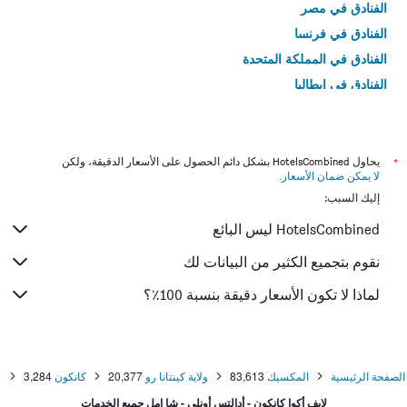
الفنادق في مصر
الفنادق في فرنسا
الفنادق في المملكة المتحدة
الفنادق في إيطاليا
الفنادق في تايلاند
*
يحاول HotelsCombined بشكل دائم الحصول على الأسعار الدقيقة، ولكن
لا يمكن ضمان الأسعار
.
إليك السبب:
HotelsCombined ليس البائع
نقوم بتجميع الكثير من البيانات لك
لماذا لا تكون الأسعار دقيقة بنسبة 100٪؟
الصفحة الرئيسية
المكسيك
83,613
ولاية كينتانا رو
20,377
كانكون
3,284
لايف أكوا كانكون - أدالتس أونلي - شا امل جميع الخدمات