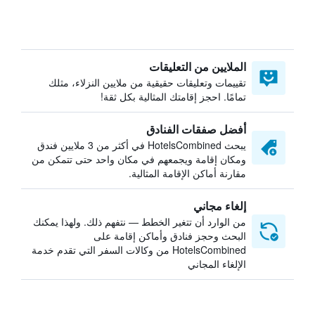
الملايين من التعليقات
تقييمات وتعليقات حقيقية من ملايين النزلاء، مثلك
تمامًا. احجز إقامتك المثالية بكل ثقة!
أفضل صفقات الفنادق
يبحث HotelsCombined في أكثر من 3 ملايين فندق
ومكان إقامة ويجمعهم في مكان واحد حتى تتمكن من
مقارنة أماكن الإقامة المثالية.
إلغاء مجاني
من الوارد أن تتغير الخطط — نتفهم ذلك. ولهذا يمكنك
البحث وحجز فنادق وأماكن إقامة على
HotelsCombined من وكالات السفر التي تقدم خدمة
الإلغاء المجاني