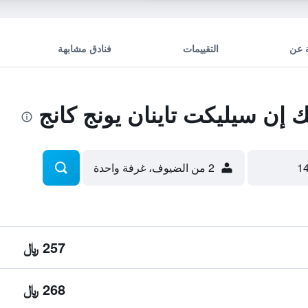
 عن
التقييمات
فنادق مشابهة
ن سيليكت تاينان يونج كانج
2 من الضيوف، غرفة واحدة
257 ﷼
268 ﷼