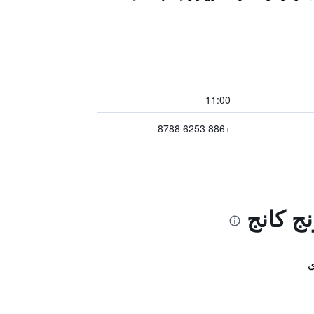
11:00
+886 6253 8788
ج كانج
ي