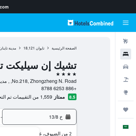
.com
رحلات طيران
الصفحة الرئيسية
تايوان
18,121
مدينة تاينان
فنادق
تشيك إن سيليكت تاي
سيارات
4 نجوم
حزم العروض
No.218, Zhongzheng N. Road, , مدينة تاينان, Tainan, تايوان
+886 6253 8788
استكشاف
ممتاز
1,559 من التقييمات تم التحقق منها
8.5
رحلات
خ 13/8
-
العَرَبِيَّة
2 من الضيوف، غرفة واحدة