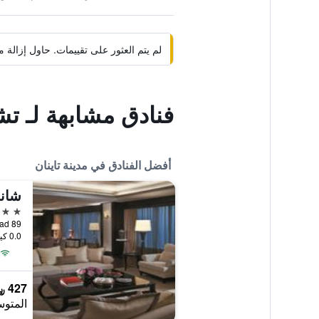
لم يتم العثور على تقييمات. حاول إزال
فنادق مشابهة لـ تش
أفضل الفنادق في مدينة تاينان
شانج
5 نجوم
0.0 كيلومتر عن وسط المدينة
427 ﷼
المتوس