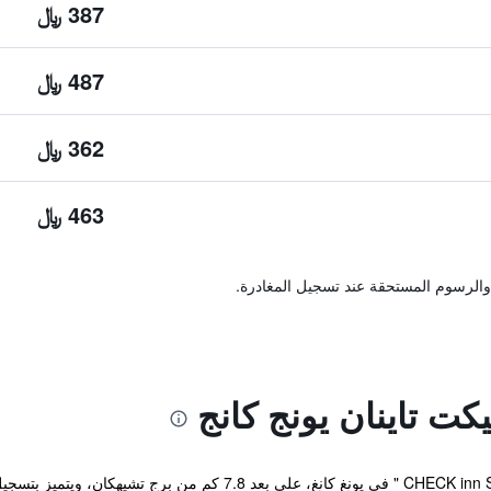
387 ﷼
487 ﷼
362 ﷼
463 ﷼
والرسوم المستحقة عند تسجيل المغادرة.
ت تاينان يونج كانج
يقع مكان إقامة "CHECK inn Select Tainan Yongkang " في يونغ كانغ،