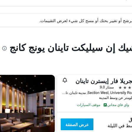
ة مرشح أو تغيير بحثك أو مسح كل شيء لعرض التقييمات.
يك إن سيليكت تاينان يونج كانج
ريلا فار إيسترن تاينان
ممتاز 9.0
89 Section West, University Road, مدينة تاينان, تايوان
واي فاي مجاني
موقف السيارات
عرض الصفقة
ط في الليلة