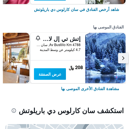
شاهد أرخص الفنادق في سان كارلوس دي باريلوتش
الفنادق الموصى بها
إتش تي إل لا مالينكا
Av Bustillo Km 4788, سان كارلوس دي باريلوتش, محافظة ريو نيغرو, الأرجنتين
4.7 كيلومتر عن وسط المدينة
208 ﷼
عرض الصفقة
مشاهدة الفنادق الأخرى الموصى بها
استكشف سان كارلوس دي باريلوتش