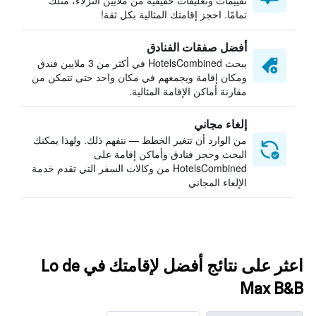
تقييمات وتعليقات حقيقية من ملايين النزلاء، مثلك
تمامًا. احجز إقامتك المثالية بكل ثقة!
أفضل صفقات الفنادق
يبحث HotelsCombined في أكثر من 3 ملايين فندق
ومكان إقامة ويجمعهم في مكان واحد حتى تتمكن من
مقارنة أماكن الإقامة المثالية.
إلغاء مجاني
من الوارد أن تتغير الخطط — نتفهم ذلك. ولهذا يمكنك
البحث وحجز فنادق وأماكن إقامة على
HotelsCombined من وكالات السفر التي تقدم خدمة
الإلغاء المجاني
اعثر على نتائج أفضل لإقامتك في Lo de
Max B&B