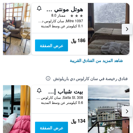
هوتل مونتي سيرفينو
3 نجوم
ممتاز 8.0
Mitre 1097, سان كارلوس دي باريلوتش, محافظة ريو نيغرو, الأرجنتين
0.1 كيلومتر عن وسط المدينة
186 ﷼
عرض الصفقة
شاهد المزيد من الفنادق القريبة
فنادق رخيصة في سان كارلوس دي باريلوتش
بيت شباب إن باريلوتشي
Salta St. 308, سان كارلوس دي باريلوتش, محافظة ريو نيغرو, الأرجنتين
0.6 كيلومتر عن وسط المدينة
134 ﷼
عرض الصفقة