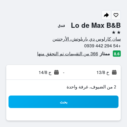
Lo de Max B&B
فندق
2 نجمتين
سان كارلوس دي باريلوتش، الأرجنتين
+54 294 442 0939
ممتاز
366 من التقييمات تم التحقق منها
8.6
خ 13/8
-
ج 14/8
2 من الضيوف، غرفة واحدة
بحث