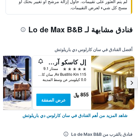
لم يتم العثور على تقييمات. حاول إزالة مرشح أو تغيير بحثك أو
مسح كل شيء لعرض التقييمات.
فنادق مشابهة لـ Lo de Max B&B
أفضل الفنادق في سان كارلوس دي باريلوتش
إل كاسكو آرت هوتل
5 نجوم
ممتاز 9.1
Av Bustillo Km 115, سان كارلوس دي باريلوتش, محافظة ريو نيغرو, الأرجنتين
0.0 كيلومتر عن وسط المدينة
855 ﷼
عرض الصفقة
شاهد المزيد من أهم الفنادق في سان كارلوس دي باريلوتش
فنادق بالقرب من Lo de Max B&B