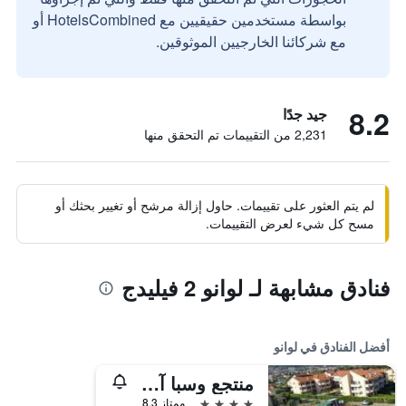
بواسطة مستخدمين حقيقيين مع HotelsCombined أو
مع شركائنا الخارجيين الموثوقين.
8.2
جيد جدًا
2,231 من التقييمات تم التحقق منها
لم يتم العثور على تقييمات. حاول إزالة مرشح أو تغيير بحثك أو
مسح كل شيء لعرض التقييمات.
فنادق مشابهة لـ لوانو 2 فيليدج
أفضل الفنادق في لوانو
منتجع وسبا آي بوتزي فيليدج
4 نجوم
ممتاز 8.3