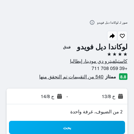
صور لـ لوكاندا ديل فويدو
لوكاندا ديل فويدو
فندق
4 نجوم
كاستيلفيترو دي مودينا، إيطاليا
+39 059 708 711
ممتاز
540 من التقييمات تم التحقق منها
8.8
خ 13/8
-
ج 14/8
2 من الضيوف، غرفة واحدة
بحث