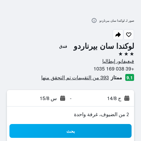
صور لـ لوكندا سان بيرناردو
لوكندا سان بيرناردو
فندق
3 نجوم
فيغيفانو، إيطاليا
+39 038 169 1035
ممتاز
393 من التقييمات تم التحقق منها
9.1
ج 14/8
-
س 15/8
2 من الضيوف، غرفة واحدة
بحث