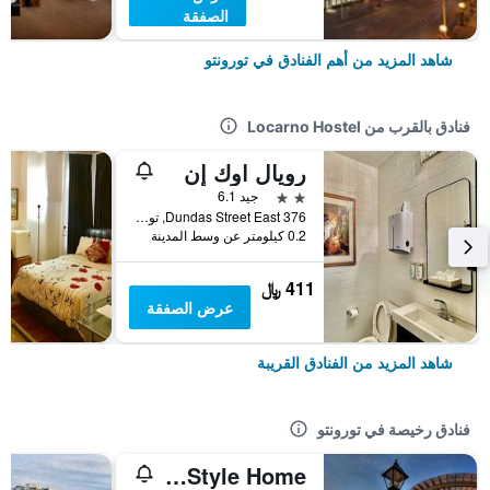
الصفقة
شاهد المزيد من أهم الفنادق في تورونتو
فنادق بالقرب من Locarno Hostel
رويال اوك إن
2 نجمتين
جيد 6.1
376 Dundas Street East, تورونتو, ON, كندا
0.2 كيلومتر عن وسط المدينة
411 ﷼
عرض الصفقة
شاهد المزيد من الفنادق القريبة
فنادق رخيصة في تورونتو
Homestay - A Stunning Chalet-Style Home