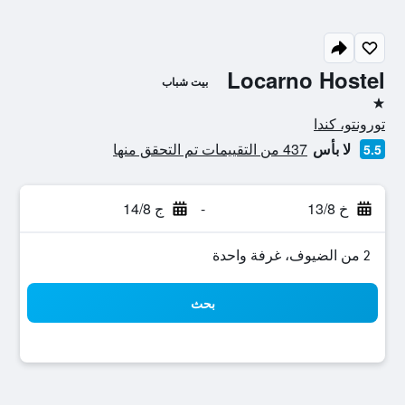
Locarno Hostel
بيت شباب
نجمة واحدة
تورونتو، كندا
لا بأس
437 من التقييمات تم التحقق منها
5.5
خ 13/8
-
ج 14/8
2 من الضيوف، غرفة واحدة
بحث