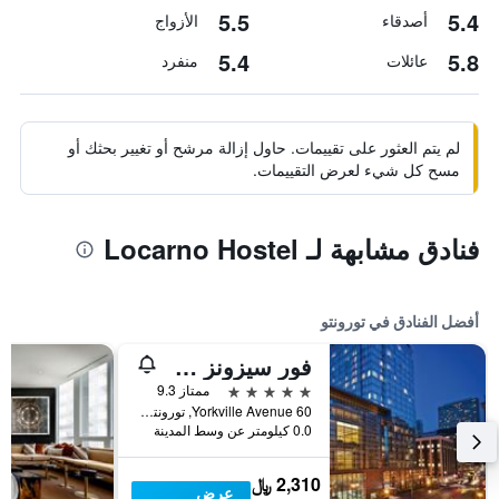
5.5
5.4
أصدقاء
الأزواج
5.4
5.8
عائلات
منفرد
لم يتم العثور على تقييمات. حاول إزالة مرشح أو تغيير بحثك أو
مسح كل شيء لعرض التقييمات.
فنادق مشابهة لـ Locarno Hostel
أفضل الفنادق في تورونتو
فور سيزونز هوتل تورونتو
5 نجوم
ممتاز 9.3
60 Yorkville Avenue, تورونتو, ON, كندا
0.0 كيلومتر عن وسط المدينة
2,310 ﷼
عرض