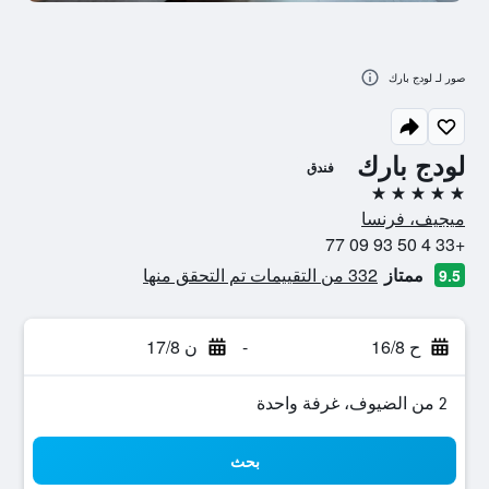
صور لـ لودج بارك
لودج بارك
فندق
5 نجوم
ميجيف، فرنسا
+33 4 50 93 09 77
ممتاز
332 من التقييمات تم التحقق منها
9.5
ح 16/8
-
ن 17/8
2 من الضيوف، غرفة واحدة
بحث