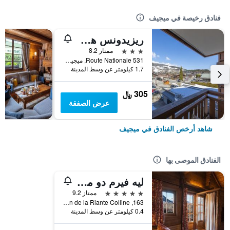
فنادق رخيصة في ميجيف
ريزيدونس هوتل رينت
3 نجوم
ممتاز 8.2
531 Route Nationale, ميجيف, إقليم سافوا العليا, فرنسا
1.7 كيلومتر عن وسط المدينة
305 ﷼
عرض الصفقة
شاهد أرخص الفنادق في ميجيف
الفنادق الموصى بها
ليه فيرم دو ماري
5 نجوم
ممتاز 9.2
163, Chemin de la Riante Colline, ميجيف, إقليم سافوا العليا, فرنسا
0.4 كيلومتر عن وسط المدينة