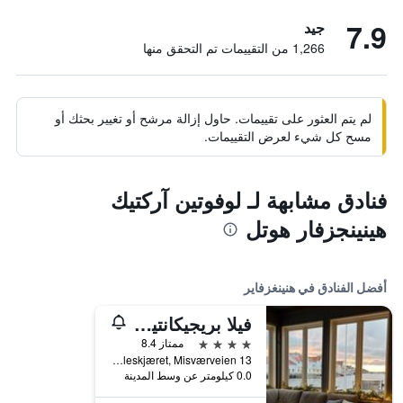
7.9
جيد
1,266 من التقييمات تم التحقق منها
لم يتم العثور على تقييمات. حاول إزالة مرشح أو تغيير بحثك أو
مسح كل شيء لعرض التقييمات.
فنادق مشابهة لـ لوفوتين آركتيك
هينينجزفار هوتل
أفضل الفنادق في هنينغزفاير
فيلا بريجيكانتين - باي كلاسيك نورواي هوتلز
4 نجوم
ممتاز 8.4
Hjelleskjæret, Misværveien 13, هنينغزفاير, مقاطعة نوردلاند, النرويج
0.0 كيلومتر عن وسط المدينة