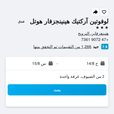
لوفوتين آركتيك هينينجزفار هوتل
فندق
3 نجوم
هنينغزفاير، النرويج
+47 9072 7361
جيد
1,266 من التقييمات تم التحقق منها
7.9
ج 14/8
-
س 15/8
2 من الضيوف، غرفة واحدة
بحث