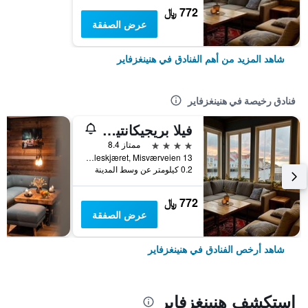
772 ﷼
عرض الصفقة
شاهد المزيد من أهم الفنادق في هنينغزفاير
فنادق رخيصة في هنينغزفاير
فيلا بريجيكانتين - باي كلاسيك نورواي هوتلز
4 نجوم
ممتاز 8.4
Hjelleskjæret, Misværveien 13, هنينغزفاير, مقاطعة نوردلاند, النرويج
0.2 كيلومتر عن وسط المدينة
772 ﷼
عرض الصفقة
شاهد أرخص الفنادق في هنينغزفاير
استكشف هنينغزفاير