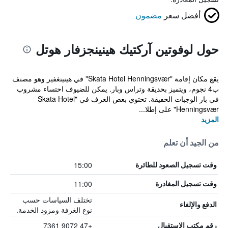
أفضل سعر
مضمون
حول لوفوتين آركتيك هينينجزفار هوتل
يقع مكان إقامة "Skata Hotel Henningsvær" في هينينغفير وهو مصنف
ب4 نجوم، ويتميز بحديقة وتراس وبار. يمكن للضيوف احتساء مشروب
في بار الوجبات الخفيفة. تحتوي بعض الغرف في "Skata Hotel
Henningsvær" على إطلا...
المزيد
من الجيد أن تعلم
15:00
وقت تسجيل الصعود للطائرة
11:00
وقت تسجيل المغادرة
تختلف السياسات حسب
الدفع والإلغاء
نوع الغرفة ومزود الخدمة.
+47 9072 7361
رقم مكتب الاستقبال