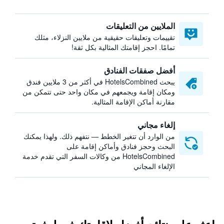
الملايين من التعليقات
تقييمات وتعليقات حقيقية من ملايين النزلاء، مثلك
تمامًا. احجز إقامتك المثالية بكل ثقة!
أفضل صفقات الفنادق
يبحث HotelsCombined في أكثر من 3 ملايين فندق
ومكان إقامة ويجمعهم في مكان واحد حتى تتمكن من
مقارنة أماكن الإقامة المثالية.
إلغاء مجاني
من الوارد أن تتغير الخطط — نتفهم ذلك. ولهذا يمكنك
البحث وحجز فنادق وأماكن إقامة على
HotelsCombined من وكالات السفر التي تقدم خدمة
الإلغاء المجاني