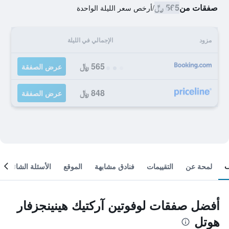
صفقات من
565 ﷼
/
أرخص سعر الليلة الواحدة
مزود
الإجمالي في الليلة
565 ﷼
عرض الصفقة
848 ﷼
عرض الصفقة
لمحة عن
التقييمات
فنادق مشابهة
الموقع
الأسئلة الشائعة
أفضل صفقات لوفوتين آركتيك هينينجزفار
هوتل