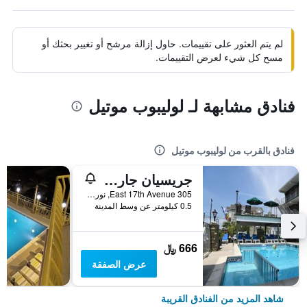
لم يتم العثور على تقييمات. حاول إزالة مرشح أو تغيير بحثك أو
مسح كل شيء لعرض التقييمات.
فنادق مشابهة لـ لوليبوب موتيل
فنادق بالقرب من لوليبوب موتيل
جريسيان جاردينز موتل
305 East 17th Avenue, نورث ويلدود, NJ, الولايات المتحدة الأميريكية
0.5 كيلومتر عن وسط المدينة
666 ﷼
عرض الصفقة
شاهد المزيد من الفنادق القريبة