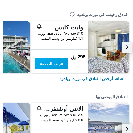
فنادق رخيصة في نورث ويلدود
وايت كابس موتل
310 East 25th Avenue, نورث ويلدود, NJ, الولايات المتحدة الأميريكية
1.1 كيلومتر عن وسط المدينة
298 ﷼
عرض الصفقة
شاهد أرخص الفنادق في نورث ويلدود
الفنادق الموصى بها
الانتي أوشنفرونت موتل
515 East 8th Avenue, نورث ويلدود, NJ, الولايات المتحدة الأميريكية
0.8 كيلومتر عن وسط المدينة