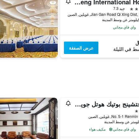
Minfeng International Hotel
جيد 7.3
واي فاي مجاني
عرض الصفقة
ط في الليلة
وانجتشينج بوتيك هوتل جويلين
No. 5-1 Re, غويلين, الصين
واي فاي مجاني
مكيف هواء