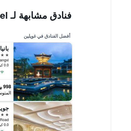
فنادق مشابهة لـ Longsheng Spa Hotel
أفضل الفنادق في غويلين
باني
5 نجوم
0.0 كيلومتر عن وسط المدينة
998 ﷼
المتوس
جويل
5 نجوم
uth Road
0.0 كيلومتر عن وسط المدينة