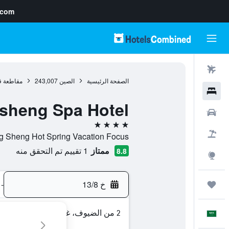
.com
رحلات طيران
الصفحة الرئيسية
الصين
243,007
مقاطعة ق
فنادق
sheng Spa Hotel
سيارات
4 نجوم
حزم العروض
Long Sheng Hot Spring Vacation Focus, , غويلين, مقاطعة قوانغشي
ممتاز
1 تقييم تم التحقق منه
8.8
استكشاف
خ 13/8
-
رحلات
2 من الضيوف، غرفة واحدة
العَرَبِيَّة