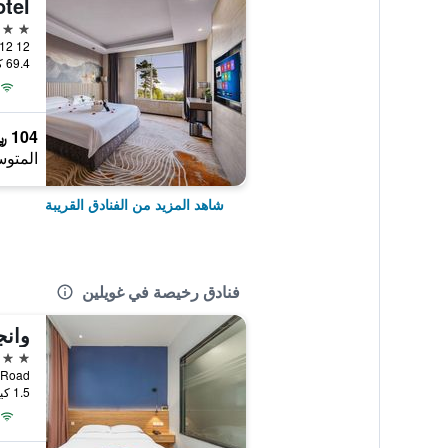
4 نجوم
12 Jian Gan Road Qi Xing Dist, 12, غويلين, الصين
69.4 كيلومتر عن وسط المدينة
104 ﷼
المتوس
شاهد المزيد من الفنادق القريبة
فنادق رخيصة في غويلين
3 نجوم
nmin Road
1.5 كيلومتر عن وسط المدينة