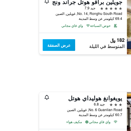
جويلين برافو هوتل جراند ونج
5 نجوم
جيد 7.9
No. 14, Ronghu South Road, غويلين, الصين
69.4 كيلومتر عن وسط المدينة
حوض السباحة
واي فاي مجاني
182 ﷼
عرض الصفقة
المتوسط في الليلة
يويغوانغ هوليداي هوتل
3 نجوم
جيد 6.8
No. 6 Guanlian Road, غويلين, الصين
60.7 كيلومتر عن وسط المدينة
واي فاي مجاني
مكيف هواء