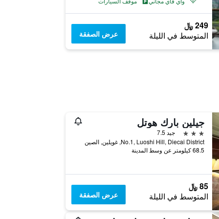
واي فاي مجاني
موقف السيارات
249 ﷼
عرض الصفقة
المتوسط في الليلة
جيلين بارك هوتل
3 نجوم
جيد 7.5
No.1, Luoshi Hill, Diecai District, غويلين, الصين
68.5 كيلومتر عن وسط المدينة
85 ﷼
عرض الصفقة
المتوسط في الليلة