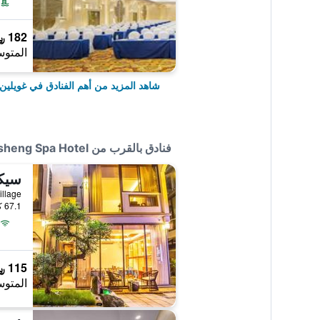
182 ﷼
المتوس
شاهد المزيد من أهم الفنادق في غويلين
فنادق بالقرب من Longsheng Spa Hotel
67.1 كيلومتر عن وسط المدينة
115 ﷼
المتوس