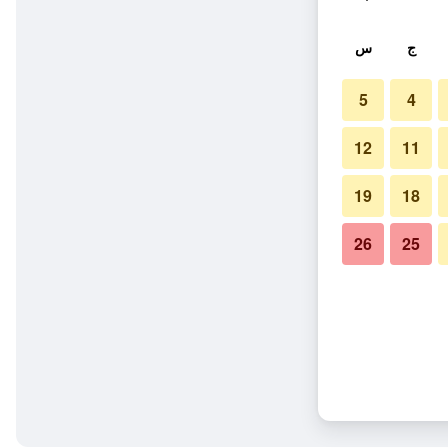
ج
س
5
4
12
11
19
18
26
25