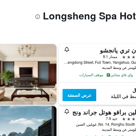
ان تري يانجشو
ممتاز 9.1
No.168 Zhengdong Street, Fuli Town, Yangshuo, Guangxi, غويلين, الصين
واي فاي مجاني
موقف السيارات
عرض الصفقة
ط في الليلة
ين برافو هوتل جراند ونج
جيد 7.9
No. 14, Ronghu So, غويلين, الصين