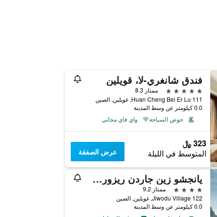
فندق شانغري-لا، قويلين
5 نجوم
ممتاز 8.3
111 Huan Cheng Bei Er Lu, غويلين, الصين
0.0 كيلومتر عن وسط المدينة
حوض السباحة
واي فاي مجاني
323 ﷼
عرض الصفقة
المتوسط في الليلة
يانجشو زين جاردن ريزورت - يولونج ريفر
4 نجوم
ممتاز 9.2
122 Jiwodu Village, غويلين, الصين
0.0 كيلومتر عن وسط المدينة