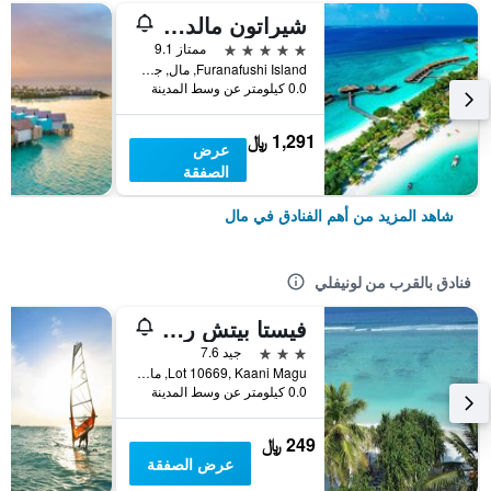
شيراتون مالديف فول موون ريزورت آند سبا
5 نجوم
ممتاز 9.1
Furanafushi Island, مال, جزر المالديف
0.0 كيلومتر عن وسط المدينة
1,291 ﷼
عرض
الصفقة
شاهد المزيد من أهم الفنادق في مال
فنادق بالقرب من لونيفلي
فيستا بيتش ريتريت
3 نجوم
جيد 7.6
Lot 10669, Kaani Magu, مال, جزر المالديف
0.0 كيلومتر عن وسط المدينة
249 ﷼
عرض الصفقة