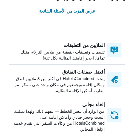
عرض المزيد من الأسئلة الشائعة
الملايين من التعليقات
تقييمات وتعليقات حقيقية من ملايين النزلاء، مثلك
تمامًا. احجز إقامتك المثالية بكل ثقة!
أفضل صفقات الفنادق
يبحث HotelsCombined في أكثر من 3 ملايين فندق
ومكان إقامة ويجمعهم في مكان واحد حتى تتمكن من
مقارنة أماكن الإقامة المثالية.
إلغاء مجاني
من الوارد أن تتغير الخطط — نتفهم ذلك. ولهذا يمكنك
البحث وحجز فنادق وأماكن إقامة على
HotelsCombined من وكالات السفر التي تقدم خدمة
الإلغاء المجاني