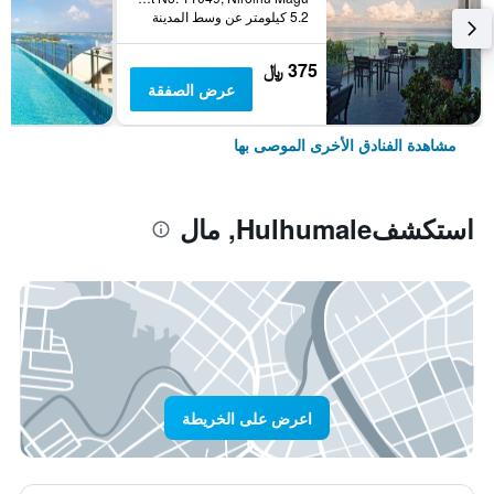
5.2 كيلومتر عن وسط المدينة
375 ﷼
عرض الصفقة
مشاهدة الفنادق الأخرى الموصى بها
استكشفHulhumale, مال
اعرض على الخريطة