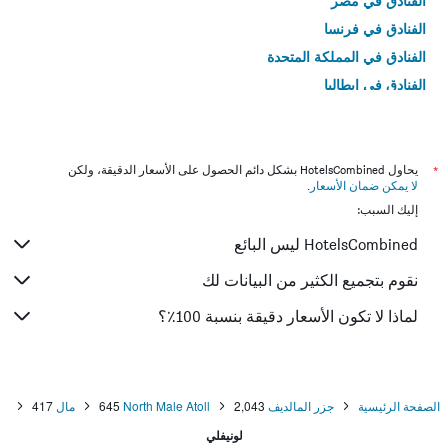
الفنادق في مصر
الفنادق في فرنسا
الفنادق في المملكة المتحدة
الفنادق في إيطاليا
الفنادق في تايلاند
*
يحاول HotelsCombined بشكل دائم الحصول على الأسعار الدقيقة، ولكن
لا يمكن ضمان الأسعار
.
إليك السبب:
HotelsCombined ليس البائع
نقوم بتجميع الكثير من البيانات لك
لماذا لا تكون الأسعار دقيقة بنسبة 100٪؟
الصفحة الرئيسية
جزر المالديف
2,043
North Male Atoll
645
مال
417
لونيفلي