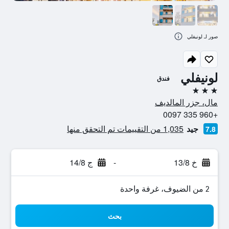
صور لـ لونيفلي
لونيفلي
فندق
3 نجوم
مال، جزر المالديف
+960 335 0097
جيد
1,035 من التقييمات تم التحقق منها
7.8
خ 13/8
-
ج 14/8
2 من الضيوف، غرفة واحدة
بحث