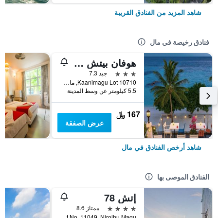
شاهد المزيد من الفنادق القريبة
فنادق رخيصة في مال
هوفان بيتش هوتل آت هولومالي
3 نجوم
جيد 7.3
Kaanimagu Lot 10710, مال, جزر المالديف
5.5 كيلومتر عن وسط المدينة
167 ﷼
عرض الصفقة
شاهد أرخص الفنادق في مال
الفنادق الموصى بها
إتش 78
4 نجوم
ممتاز 8.6
Plot No. 11049, Nirolhu Magu, مال, جزر المالديف