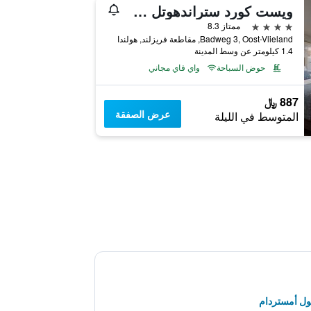
ويست كورد ستراندهوتل سيديون
4 نجوم
ممتاز 8.3
Badweg 3, Oost-Vlieland, مقاطعة فريزلند, هولندا
1.4 كيلومتر عن وسط المدينة
حوض السباحة
واي فاي مجاني
887 ﷼
عرض الصفقة
المتوسط في الليلة
ول أمستردام