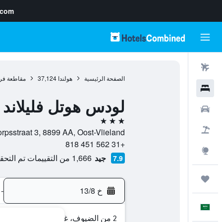
.com
رحلات طيران
الصفحة الرئيسية
هولندا
37,124
مقاطعة فري
فنادق
لودس هوتل فليلاند
سيارات
3 نجوم
حزم العروض
Dorpsstraat 3, 8899 AA, Oost-Vlieland, مقاطعة فريزلند, هول
+31 562 451 818
استكشاف
جيد
1,666 من التقييمات تم التحقق منها
7.9
رحلات
خ 13/8
-
العَرَبِيَّة
2 من الضيوف، غرفة واحدة