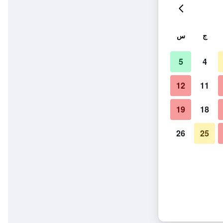
ج
س
5
4
12
11
19
18
26
25