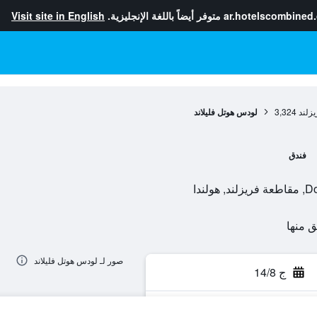
ar.hotelscombined
متوفر أيضاً باللغة الإنجليزية.
Visit site in English
زلند
3,324
لودس هوتل فليلاند
فندق
ندا
صور لـ لودس هوتل فليلاند
ج 14/8