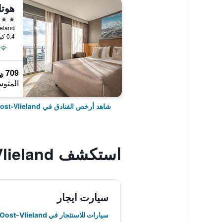
هوتل
3 نجوم
t-Vlieland
0.4 كيلومتر عن وسط المدينة
709 ﷼
المتوس
شاهد أرخص الفنادق في Oost-Vlieland
استكشف Oost-Vlieland
سيارت ايجار
سيارات للاستئجار في Oost-Vlieland