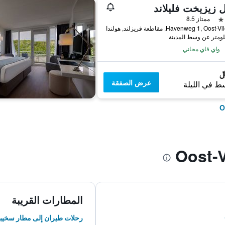
 زيزيخت فليلاند
ممتاز 8.5
Havenweg 1, Oos, مقاطعة فريزلند, هولندا
واي فاي مجاني
عرض الصفقة
ط في الليلة
المطارات القريبة
رحلات طيران إلى مطار سخيب