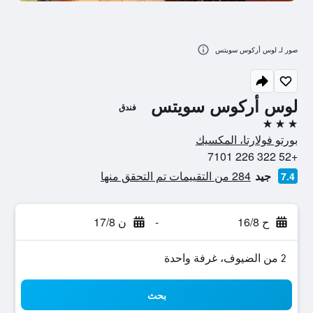
صور لـ لوس أركوس سويتس
لوس أركوس سويتس
فندق
3 نجوم
بورتو فولارتا، المكسيك
+52 322 226 7101
جيد
284 من التقييمات تم التحقق منها
7.4
ح 16/8
-
ن 17/8
2 من الضيوف، غرفة واحدة
بحث