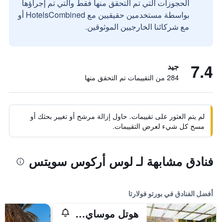
الحجوزات التي تم التحقق منها فقط والتي تم إجراؤها
بواسطة مستخدمين حقيقيين مع HotelsCombined أو
مع شركائنا الخارجيين الموثوقين.
7.4
جيد
284 من التقييمات تم التحقق منها
لم يتم العثور على تقييمات. حاول إزالة مرشح أو تغيير بحثك أو
مسح كل شيء لعرض التقييمات.
فنادق مشابهة لـ لوس أركوس سويتس
أفضل الفنادق في بورتو فولارتا
هوتل موساي بويرتو فالارتا أدالتس ٔنل