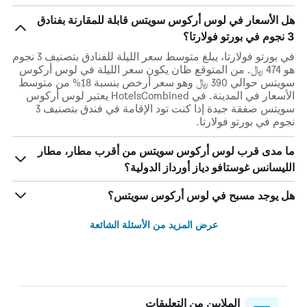
هل الأسعار في لوس أركوس سويتس قابلة للمقارنة بفنادق
3 نجوم في بورتو فولارتا؟
في بورتو فولارتا، يبلغ متوسط ​​سعر الليلة للفنادق بتصنيف 3 نجوم
هو 474 ﷼. من المتوقع ظان يكون سعر الليلة في لوس أركوس
سويتس حوالي 390 ﷼ وهو سعر أرخص بنسبة 18% من متوسط
الأسعار في المدينة. في HotelsCombined يعتبر لوس أركوس
سويتس صفقة جيدة إذا كنت تود الإقامة في فندق بتصنيف 3
نجوم في بورتو فولارتا.
ما مدى قرب لوس أركوس سويتس من أقرب مطار، مطار
الليسانس غوستافو دياز أورداز الدولية؟
هل يوجد مسبح في لوس أركوس سويتس؟
عرض المزيد من الأسئلة الشائعة
الملايين من التعليقات