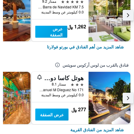
5 نجوم
ممتاز 9.2
Carretera a Barra de Navidad KM 7.5, بورتو فولارتا, ولاية خاليسكو, المكسيك
0.0 كيلومتر عن وسط المدينة
1,262 ﷼
عرض
الصفقة
شاهد المزيد من أهم الفنادق في بورتو فولارتا
فنادق بالقرب من لوس أركوس سويتس
هوتل كاسا دونا سوسانا باي لوس أركوس
3 نجوم
ممتاز 8.1
Manuel M Dieguez No 171, بورتو فولارتا, ولاية خاليسكو, المكسيك
0.0 كيلومتر عن وسط المدينة
277 ﷼
عرض الصفقة
شاهد المزيد من الفنادق القريبة