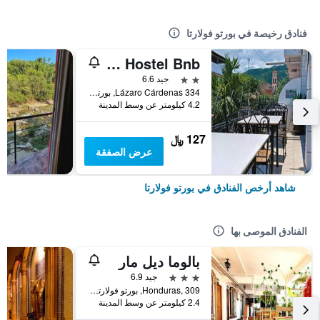
فنادق رخيصة في بورتو فولارتا
Alexandross Hostel Bnb
2 نجمتين
جيد 6.6
334 Lázaro Cárdenas, بورتو فولارتا, ولاية خاليسكو, المكسيك
4.2 كيلومتر عن وسط المدينة
127 ﷼
عرض الصفقة
شاهد أرخص الفنادق في بورتو فولارتا
الفنادق الموصى بها
بالوما ديل مار
3 نجوم
جيد 6.9
Honduras, 309, بورتو فولارتا, ولاية خاليسكو, المكسيك
2.4 كيلومتر عن وسط المدينة