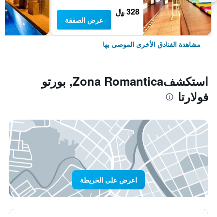
328 ﷼
عرض الصفقة
مشاهدة الفنادق الأخرى الموصى بها
استكشفZona Romantica, بورتو
فولارتا
اعرض على الخريطة