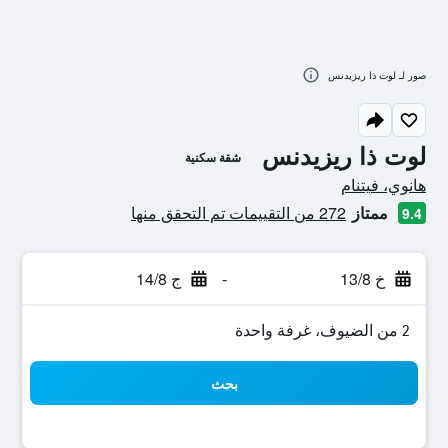
صور لـ لوت ذا ريزيدنس
لوت ذا ريزيدنس
شقة سكنية
تقييم فئة 0
هانوي، فيتنام
ممتاز
272 من التقييمات تم التحقق منها
9.4
خ 13/8
-
ج 14/8
2 من الضيوف، غرفة واحدة
بحث