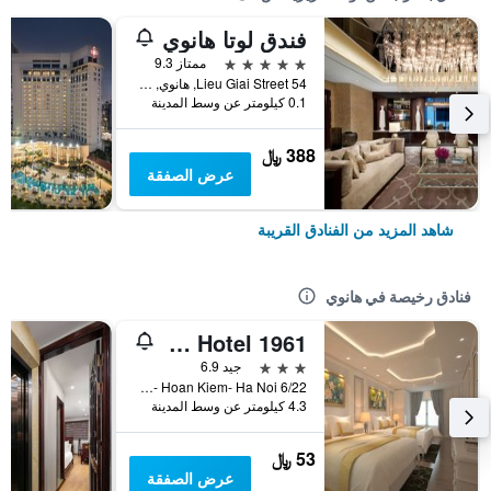
فندق لوتا هانوي
5 نجوم
ممتاز 9.3
54 Lieu Giai Street, هانوي, فيتنام
0.1 كيلومتر عن وسط المدينة
388 ﷼
عرض الصفقة
شاهد المزيد من الفنادق القريبة
فنادق رخيصة في هانوي
Old Quarter Hotel 1961
3 نجوم
جيد 6.9
6/22 Hang Voi Street- Ly Thai To- Hoan Kiem- Ha Noi, هانوي, فيتنام
4.3 كيلومتر عن وسط المدينة
53 ﷼
عرض الصفقة