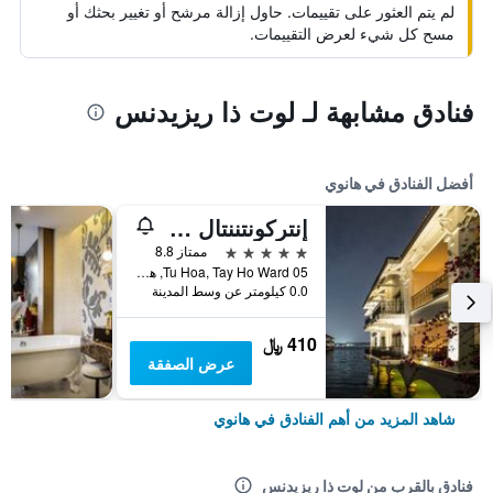
لم يتم العثور على تقييمات. حاول إزالة مرشح أو تغيير بحثك أو
مسح كل شيء لعرض التقييمات.
فنادق مشابهة لـ لوت ذا ريزيدنس
أفضل الفنادق في هانوي
إنتركونتننتال هانوي يستليك
5 نجوم
ممتاز 8.8
05 Tu Hoa, Tay Ho Ward, هانوي, فيتنام
0.0 كيلومتر عن وسط المدينة
410 ﷼
عرض الصفقة
شاهد المزيد من أهم الفنادق في هانوي
فنادق بالقرب من لوت ذا ريزيدنس