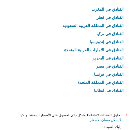
الفنادق في المغرب
الفنادق في قطر
الفنادق في المملكة العربية السعودية
الفنادق في تركيا
الفنادق في إندونيسيا
الفنادق في الامارات العربية المتحدة
الفنادق في البحرين
الفنادق في مصر
الفنادق في فرنسا
الفنادق في المملكة المتحدة
الفنادق في إيطاليا
الفنادق في تايلاند
*
يحاول HotelsCombined بشكل دائم الحصول على الأسعار الدقيقة، ولكن
لا يمكن ضمان الأسعار
.
إليك السبب: