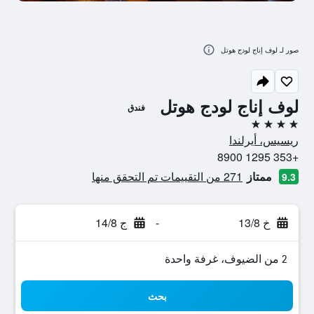
صور لـ لوف إناج لودج هوتل
لوف إناج لودج هوتل
فندق
4 نجوم
ريسيس، أيرلندا
+353 1295 8900
ممتاز
271 من التقييمات تم التحقق منها
9.3
خ 13/8
-
ج 14/8
2 من الضيوف، غرفة واحدة
بحث