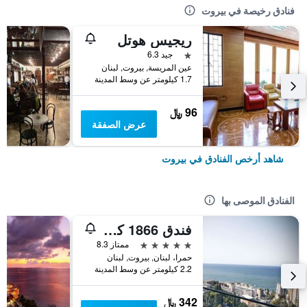
فنادق رخيصة في بيروت
ريجيس هوتل
نجمة واحدة
جيد 6.3
عين المريسة, بيروت, لبنان
1.7 كيلومتر عن وسط المدينة
96 ﷼
عرض الصفقة
شاهد أرخص الفنادق في بيروت
الفنادق الموصى بها
فندق 1866 كورت آند سويتس
5 نجوم
ممتاز 8.3
حمرا، لبنان, بيروت, لبنان
2.2 كيلومتر عن وسط المدينة
342 ﷼