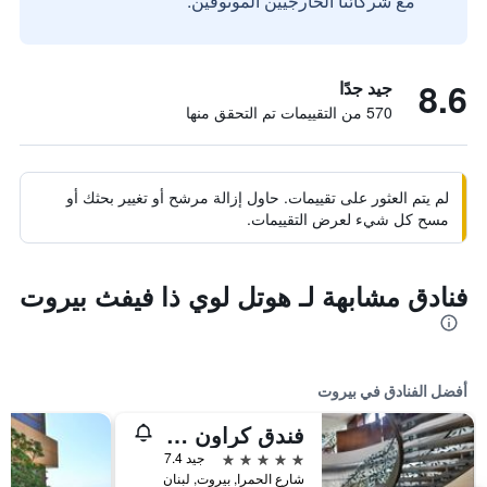
مع شركائنا الخارجيين الموثوقين.
8.6
جيد جدًا
570 من التقييمات تم التحقق منها
لم يتم العثور على تقييمات. حاول إزالة مرشح أو تغيير بحثك أو
مسح كل شيء لعرض التقييمات.
فنادق مشابهة لـ هوتل لوي ذا فيفث بيروت
أفضل الفنادق في بيروت
فندق كراون بلازا بيروت فندق تابع لمجموعة فنادق آي إيتش جي
5 نجوم
جيد 7.4
شارع الحمرا, بيروت, لبنان