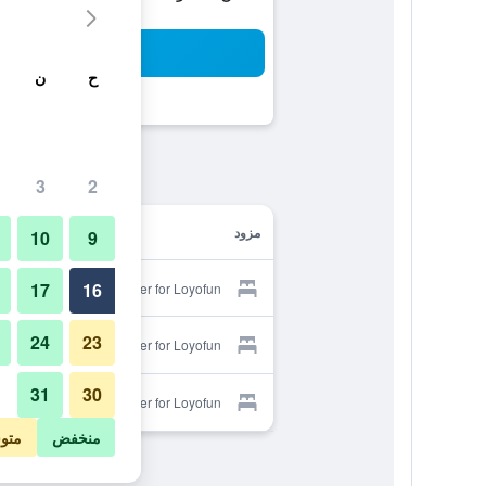
بح
ح
ن
3
2
مزود
10
9
17
16
Provider for Loyofun
24
23
Provider for Loyofun
31
30
Provider for Loyofun
منخفض
متو