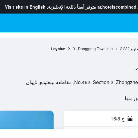
ar.hotelscombined
متوفر أيضاً باللغة الإنجليزية.
Visit site in English
تونغ
2,232
Donggang Township
91
Loyofun
ر
No.462, Sect, مقاطعة بينغتونغ, تايوان
ح 16/8