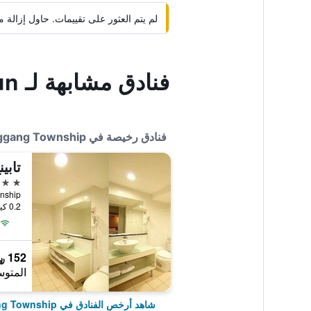
لم يتم العثور على تقييمات. حاول إزال
فنادق مشابهة لـ Loyofun
فنادق رخيصة في Donggang Township
تابي
3 نجوم
0.2 كيلومتر عن وسط المدينة
152 ﷼
المتوس
شاهد أرخص الفنادق في Donggang Township