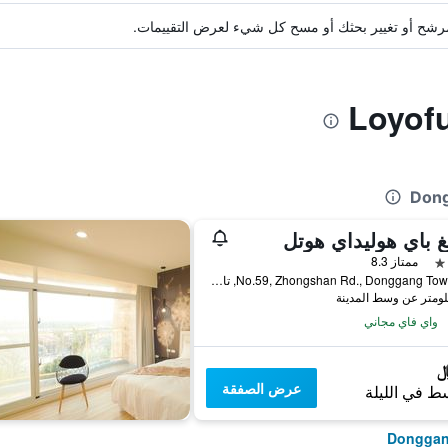
ة مرشح أو تغيير بحثك أو مسح كل شيء لعرض التقييمات.
نغ باي هوليداي هوتل
ممتاز 8.3
No.59, Zhongshan Rd., Donggang Township, تايوان
واي فاي مجاني
عرض الصفقة
ط في الليلة