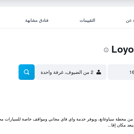
 عن
التقييمات
فنادق مشابهة
2 من الضيوف، غرفة واحدة
كان إقامة "Loyofun" على بُعد 21 كم من محطة سياوغانغ، ويوفر خدمة واي فاي مجاني ومواقف خاصة 
عد مكان إقا...