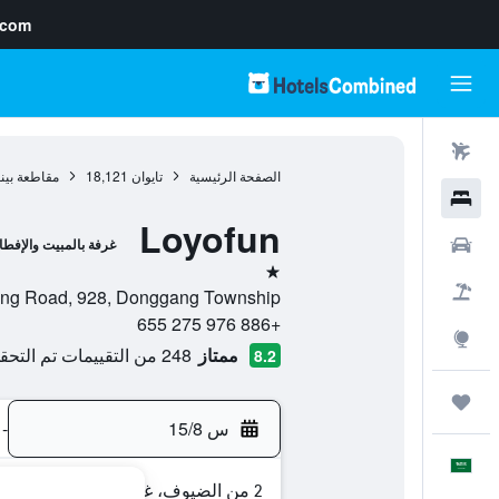
.com
رحلات طيران
الصفحة الرئيسية
تايوان
18,121
مقاطعة بينغ
فنادق
Loyofun
سيارات
غرفة بالمبيت والإفطا
نجمة واحدة
حزم العروض
ion 2, Zhongzheng Road, 928, Donggang Township
+886 976 275 655
استكشاف
ممتاز
248 من التقييمات تم التحقق منها
8.2
رحلات
س 15/8
-
العَرَبِيَّة
2 من الضيوف، غرفة واحدة