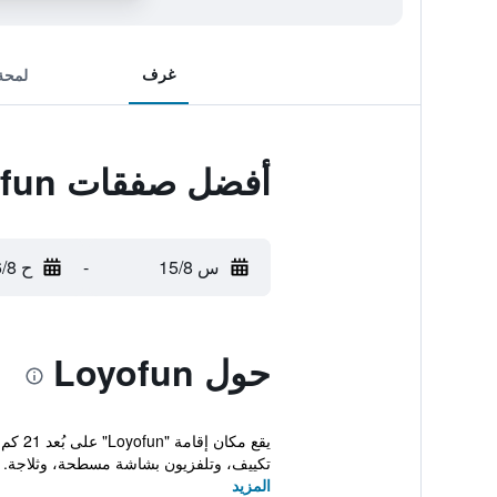
غرف
لمحة
أفضل صفقات Loyofun
س 15/8
-
ح 16/8
حول Loyofun
يقع م
تكييف، وتلفزيون بشاشة مسطحة، وثلاجة. يب
المزيد