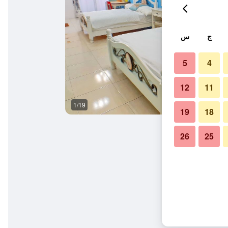
ج
س
5
4
12
11
1/19
غرفة معيشة
19
18
26
25