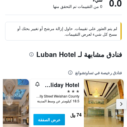
0.0
0 من التقييمات تم التحقق منها
لم يتم العثور على تقييمات. حاول إزالة مرشح أو تغيير بحثك أو
مسح كل شيء لعرض التقييمات.
فنادق مشابهة لـ Luban Hotel
فنادق رخيصة في تساوتشوانغ
Jining Weishan Heyun Holiday Hotel
3 نجوم
No 30 Qi City Street Weishan County, تساوتشوانغ, الصين
18.5 كيلومتر عن وسط المدينة
74 ﷼
عرض الصفقة