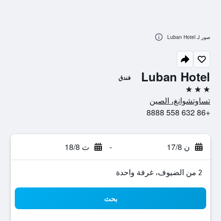
صور لـ Luban Hotel
Luban Hotel
فندق
3 نجوم
تساوتشوانغ، الصين
+86 632 558 8888
ن 17/8
-
ث 18/8
2 من الضيوف، غرفة واحدة
بحث