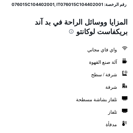
رقم الرخصة: 076015C104402001, IT076015C104402001
المزايا ووسائل الراحة في بد آند
بريكفاست لوكانتو
واي فاي مجاني
آلة صنع القهوة
شرفة / سطح
شرفة
تلفاز بشاشة مسطحة
تلفاز
مدفأة