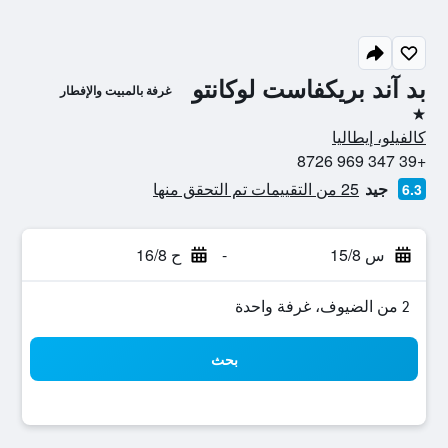
بد آند بريكفاست لوكانتو
غرفة بالمبيت والإفطار
نجمة واحدة
كالفيلو، إيطاليا
+39 347 969 8726
جيد
25 من التقييمات تم التحقق منها
6.3
س 15/8
-
ح 16/8
2 من الضيوف، غرفة واحدة
بحث