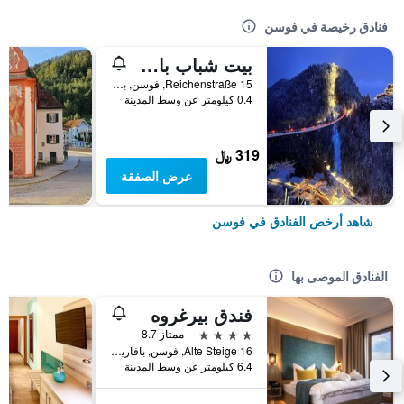
فنادق رخيصة في فوسن
بيت شباب بافاريا سيتي - بيت شباب بوتيكي
Reichenstraße 15, فوسن, بافاريا, ألمانيا
0.4 كيلومتر عن وسط المدينة
319 ﷼
عرض الصفقة
شاهد أرخص الفنادق في فوسن
الفنادق الموصى بها
فندق بيرغروه
4 نجوم
ممتاز 8.7
Alte Steige 16, فوسن, بافاريا, ألمانيا
6.4 كيلومتر عن وسط المدينة