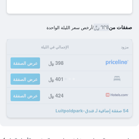
صفقات من
398 ﷼
/
أرخص سعر الليلة الواحدة
مزود
الإجمالي في الليلة
398 ﷼
عرض الصفقة
401 ﷼
عرض الصفقة
424 ﷼
عرض الصفقة
54 صفقة إضافية لـ فندق-Luitpoldpark