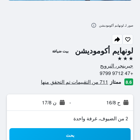
صور لـ لونهايم أكوموديشن
لونهايم أكوموديشن
بيت ضيافة
3 نجوم
جيرينجر، النرويج
+47 9712 9799
ممتاز
711 من التقييمات تم التحقق منها
8.6
ح 16/8
-
ن 17/8
2 من الضيوف، غرفة واحدة
بحث