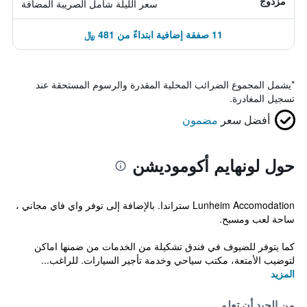
مزدوج
سعر الليلة شامل الصريبة المضافة
11 صفقة إضافية ابتداءً من 481 ﷼
*
يشمل المجموع الضرائب المحلية المقدرة والرسوم المستحقة عند
تسجيل المغادرة.
أفضل سعر
مضمون
حول لونهايم أكوموديشن
Lunheim Accomodation ستراندا. بالإضافة إلى توفر واي فاي مجاني ،
ساحة لعب ومسبح.
كما يتوفر للضيوف في فندق تشكيلة من الخدمات من ضمنها اماكن
لتوضيب الأمتعة، مكتب سياحي وخدمة تأجير السيارات. للراغب...
المزيد
من الجيد أن تعلم