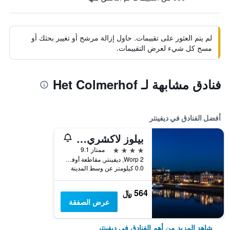
لم يتم العثور على تقييمات. حاول إزالة مرشح أو تغيير بحثك أو
مسح كل شيء لعرض التقييمات.
فنادق مشابهة لـ Het Colmerhof
أفضل الفنادق في ديفينتر
بيلوز لاكشري بوتيك هوتل آن ده أيسول
4 نجوم
ممتاز 9.1
Worp 2, ديفينتر, مقاطعة أوفريسل, هولندا
0.0 كيلومتر عن وسط المدينة
564 ﷼
عرض الصفقة
شاهد المزيد من أهم الفنادق في ديفينتر