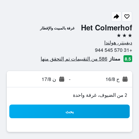
Het Colmerhof
غرفة بالمبيت والإفطار
3 نجوم
ديفينتر، هولندا
+31 570 545 944
ممتاز
586 من التقييمات تم التحقق منها
8.5
ح 16/8
-
ن 17/8
2 من الضيوف، غرفة واحدة
بحث