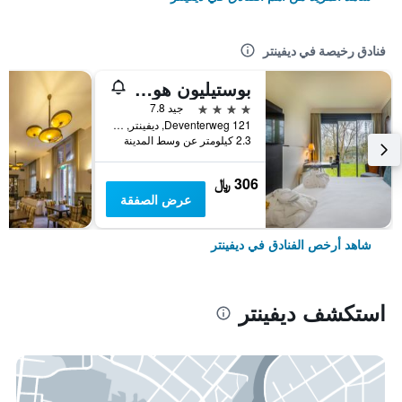
فنادق رخيصة في ديفينتر
بوستيليون هوتل ديفنتر
4 نجوم
جيد 7.8
Deventerweg 121, ديفينتر, مقاطعة أوفريسل, هولندا
2.3 كيلومتر عن وسط المدينة
306 ﷼
عرض الصفقة
شاهد أرخص الفنادق في ديفينتر
استكشف ديفينتر