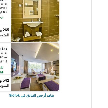
3 نجوم
7 Petofi Stny., Siófok, هنغاريا
0.7 كيلومتر عن وسط المدينة
265 ﷼
المتوس
ريزي
4 نجوم
, Siófok
1.8 كيلومتر عن وسط المدينة
542 ﷼
المتوس
شاهد أرخص الفنادق في Siófok