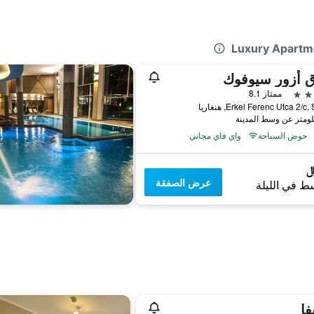
ق أزور سيوفوك
ممتاز 8.1
Erkel Ferenc Utca 2/c, هنغاريا
حوض السباحة
واي فاي مجاني
عرض الصفقة
ط في الليلة
فا