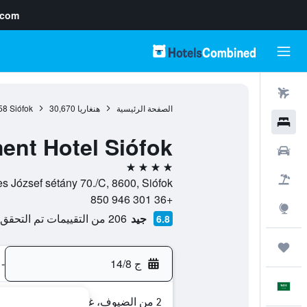
.com
رحلات طيران
الصفحة الرئيسية
هنغاريا
30,670
Siófok
58
فنادق
ent Hotel Siófok
سيارات
4 نجوم
حزم العروض
Beszédes József sétány 70./C, 8600, Siófok, مقاطعة شو
+36 301 946 850
استكشاف
جيد
206 من التقييمات تم التحقق منها
6.8
رحلات
ج 14/8
-
العَرَبِيَّة
2 من الضيوف، غرفة واحدة