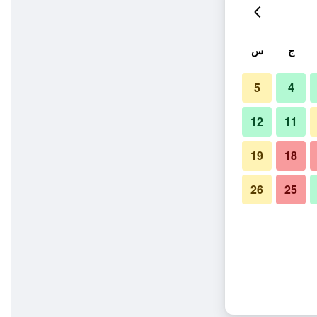
ج
س
5
4
12
11
19
18
26
25