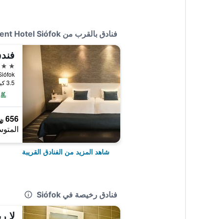
فنادق بالقرب من Luxury Apartment Hotel Siófok
فند
4 نجوم
, Siófok
3.5 كيلومتر عن وسط المدينة
656 ﷼
المتوس
شاهد المزيد من الفنادق القريبة
فنادق رخيصة في Siófok
لا ري