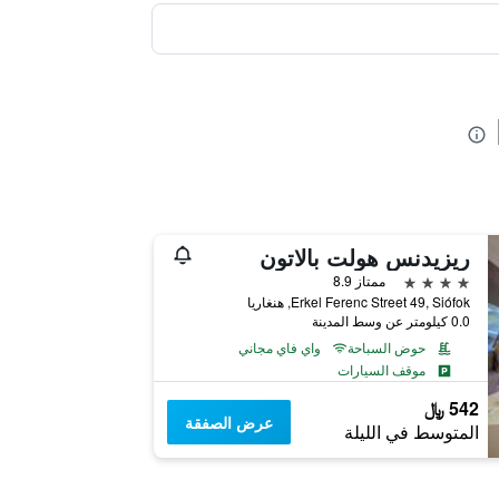
ريزيدنس هولت بالاتون
4 نجوم
ممتاز 8.9
Erkel Ferenc Street 49, Siófok, هنغاريا
0.0 كيلومتر عن وسط المدينة
حوض السباحة
واي فاي مجاني
موقف السيارات
542 ﷼
عرض الصفقة
المتوسط في الليلة