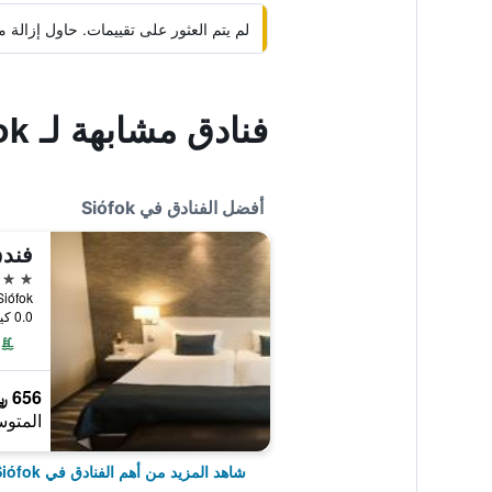
لم يتم العثور على تقييمات. حاول إزال
فنادق مشابهة لـ Luxury Apartment Hotel Siófok
أفضل الفنادق في Siófok
فند
4 نجوم
, Siófok
0.0 كيلومتر عن وسط المدينة
656 ﷼
المتوس
شاهد المزيد من أهم الفنادق في Siófok