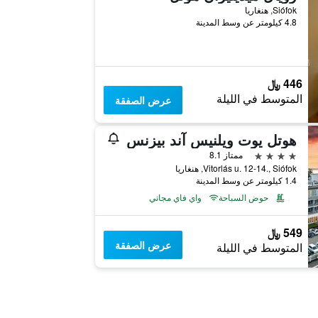
Siófok, هنغاريا
4.8 كيلومتر عن وسط المدينة
446 ﷼
المتوسط في الليلة
عرض الصفقة
هوتل يوت ويلنيس آند بيزنس
4 نجوم
ممتاز 8.1
Vitorlás u. 12-14., Siófok, هنغاريا
1.4 كيلومتر عن وسط المدينة
حوض السباحة
واي فاي مجاني
549 ﷼
عرض الصفقة
المتوسط في الليلة