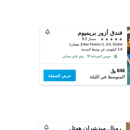
فندق أزور بريميوم
5 نجوم
ممتاز 8.2
Erkel Ferenc U. 2/d, Siófok, هنغاريا
3.6 كيلومتر عن وسط المدينة
حوض السباحة
واي فاي مجاني
848 ﷼
عرض الصفقة
المتوسط في الليلة
رويال ميديتيران هوتل