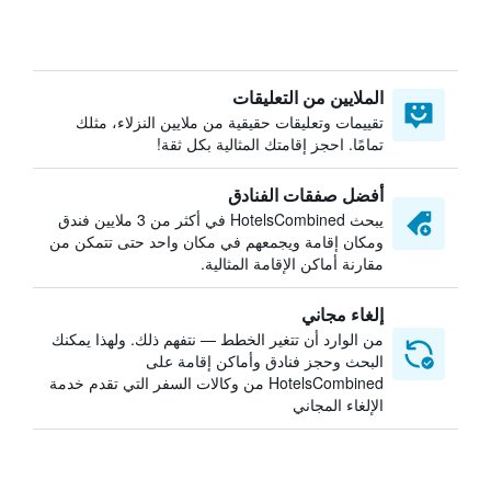
الملايين من التعليقات
تقييمات وتعليقات حقيقية من ملايين النزلاء، مثلك
تمامًا. احجز إقامتك المثالية بكل ثقة!
أفضل صفقات الفنادق
يبحث HotelsCombined في أكثر من 3 ملايين فندق
ومكان إقامة ويجمعهم في مكان واحد حتى تتمكن من
مقارنة أماكن الإقامة المثالية.
إلغاء مجاني
من الوارد أن تتغير الخطط — نتفهم ذلك. ولهذا يمكنك
البحث وحجز فنادق وأماكن إقامة على
HotelsCombined من وكالات السفر التي تقدم خدمة
الإلغاء المجاني