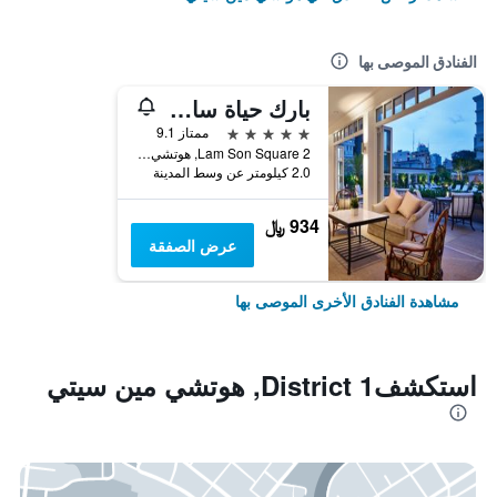
الفنادق الموصى بها
بارك حياة سايجون
5 نجوم
ممتاز 9.1
2 Lam Son Square, هوتشي مين سيتي, فيتنام
2.0 كيلومتر عن وسط المدينة
934 ﷼
عرض الصفقة
مشاهدة الفنادق الأخرى الموصى بها
استكشفDistrict 1, هوتشي مين سيتي