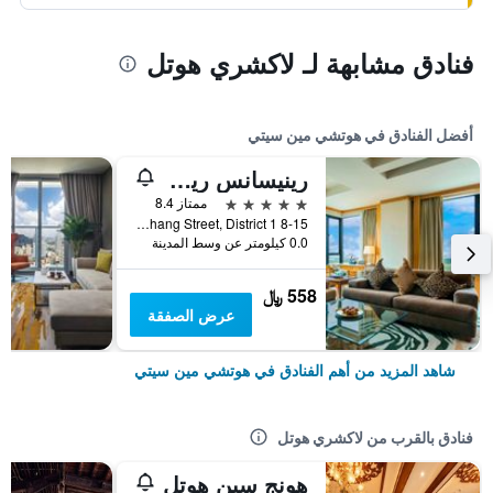
فنادق مشابهة لـ لاكشري هوتل
أفضل الفنادق في هوتشي مين سيتي
رينيسانس ريفرسايد هوتل سايجون
5 نجوم
ممتاز 8.4
8-15 Ton Duc Thang Street, District 1, هوتشي مين سيتي, فيتنام
0.0 كيلومتر عن وسط المدينة
558 ﷼
عرض الصفقة
شاهد المزيد من أهم الفنادق في هوتشي مين سيتي
فنادق بالقرب من لاكشري هوتل
هونج سين هوتل