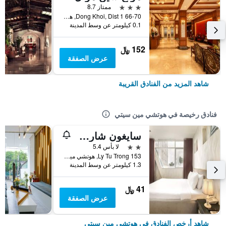
3 نجوم
ممتاز 8.7
66-70 Dong Khoi, Dist 1, هوتشي مين سيتي, فيتنام
0.1 كيلومتر عن وسط المدينة
152 ﷼
عرض الصفقة
شاهد المزيد من الفنادق القريبة
فنادق رخيصة في هوتشي مين سيتي
سايغون شارم هوتل
2 نجمتين
لا بأس 5.4
153 Ly Tu Trong, هوتشي مين سيتي, فيتنام
1.3 كيلومتر عن وسط المدينة
41 ﷼
عرض الصفقة
شاهد أرخص الفنادق في هوتشي مين سيتي