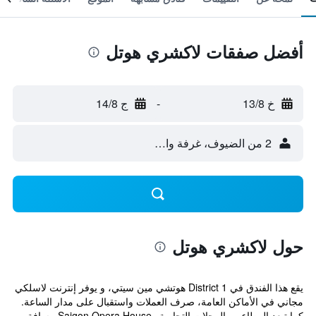
أفضل صفقات لاكشري هوتل
خ 13/8
-
ج 14/8
2 من الضيوف، غرفة واحدة
حول لاكشري هوتل
يقع هذا الفندق في District 1 هوتشي مين سيتي، و يوفر إنترنت لاسلكي
مجاني في الأماكن العامة، صرف العملات واستقبال على مدار الساعة.
كما تبعد المطاعم ، المحلات التجارية وSaigon Opera House مسافة