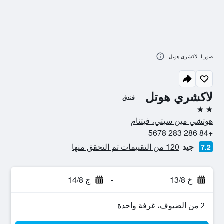
صور لـ لاكشري هوتل
لاكشري هوتل
فندق
2 نجمتين
هوتشي مين سيتي، فيتنام
+84 286 283 5678
جيد
120 من التقييمات تم التحقق منها
7.2
خ 13/8
-
ج 14/8
2 من الضيوف، غرفة واحدة