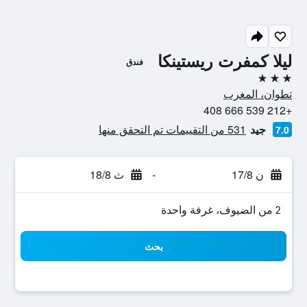
ليلا كمفرت ريستينكا
فندق
3 نجوم
تطوان، المغرب
+212 539 666 408
جيد
531 من التقييمات تم التحقق منها
7.0
ن 17/8
-
ث 18/8
2 من الضيوف، غرفة واحدة
بحث