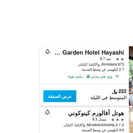
Kimiidera Onsen Hana No yu Garden Hotel Hayashi
2 نجمتين
جيد 6.7
673 Kimiidera, واكاياما, اليابان
2.7 كيلومتر عن وسط المدينة
واي فاي مجاني
مكيف هواء
222 ﷼
عرض الصفقة
المتوسط في الليلة
هوتل أفالورم كينوكوني
3 نجوم
ممتاز 8.3
2-1-2 Minatotorichokita, واكاياما, اليابان
4.4 كيلومتر عن وسط المدينة