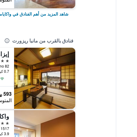
شاهد المزيد من أهم الفنادق في واكاياما
فنادق بالقرب من مانبا ريزورت
إيزا
3 نجوم
82 Tano, واكاياما, اليابان
0.7 كيلومتر عن وسط المدينة
593 ﷼
المتوس
واكا
3 نجوم
1517 Kemi, واكاياما, اليابان
3.9 كيلومتر عن وسط المدينة