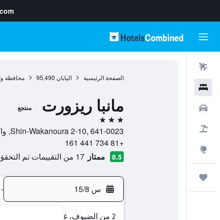
.com
رحلات طيران
الصفحة الرئيسية
اليابان
95,490
محافظة واك
فنادق
مانبا ريزورت
سيارات
منتجع
3 نجوم
حزم العروض
Shin-Wakanoura 2-10, 641-0023, واكاياما, محافظة واكاياما, اليابان
+81 734 441 161
استكشاف
ممتاز
17 من التقييمات تم التحقق منها
8.5
رحلات
س 15/8
-
2 من الضيوف، غرفة واحدة