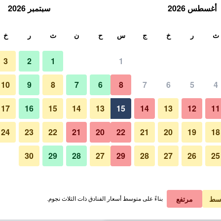
أغسطس 2026
سبتمبر 2026
ث
ث
ر
خ
ج
س
ح
ن
ث
ر
خ
3
2
1
1
لة الواحدة
10
9
8
7
6
8
7
6
5
4
لي في الليلة
17
16
15
14
13
15
14
13
12
11
 ﷼
عرض الصفقة
24
23
22
21
20
22
21
20
19
18
30
29
28
27
29
28
27
26
25
 ﷼
عرض الصفقة
1 ﷼
عرض الصفقة
سط
مرتفع
بناءً على متوسط أسعار الفنادق ذات الثلاث نجوم.