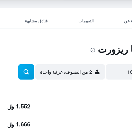
 عن
التقييمات
فنادق مشابهة
 ريزورت
2 من الضيوف، غرفة واحدة
1,552 ﷼
1,666 ﷼