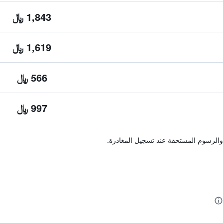
1,843 ﷼
1,619 ﷼
566 ﷼
997 ﷼
والرسوم المستحقة عند تسجيل المغادرة.