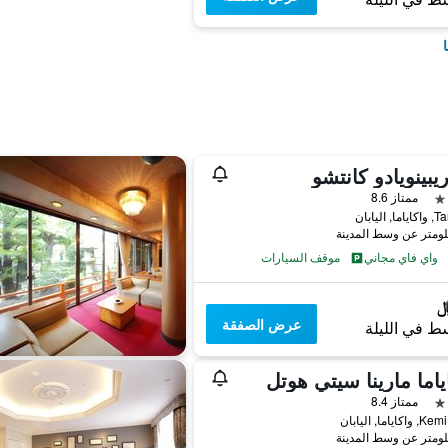
ريبينويادو كانتشو
ممتاز 8.6
واي فاي مجاني
موقف السيارات
عرض الصفقة
ط في الليلة
ياما مارينا سيتي هوتل
ممتاز 8.4