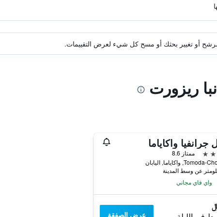
ة مرشح أو تغيير بحثك أو مسح كل شيء لعرض التقييمات.
نبا ريزورت
 جرانفيا واكاياما
ممتاز 8.6
واي فاي مجاني
عرض الصفقة
ط في الليلة