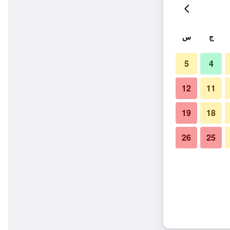
ج
س
5
4
12
11
19
18
26
25