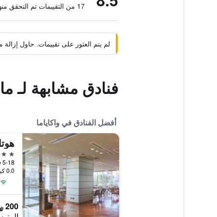
8.5
17 من التقييمات تم التحقق منها
لم يتم العثور على تقييمات. حاول إزال
فنادق مشابهة لـ ما
أفضل الفنادق في واكاياما
هوتل
4 نجوم
5-18 Tomoda-Cho, واكاياما, اليابان
0.0 كيلومتر عن وسط المدينة
200 ﷼
المتوس