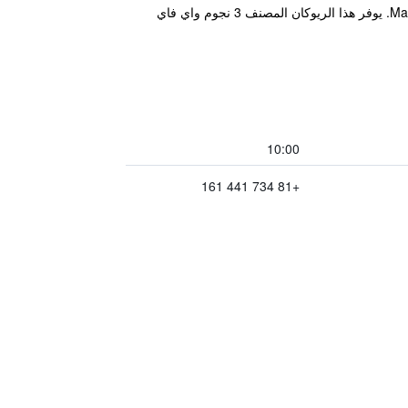
يقع مكان إقامة "Manpa Resort" في واكاياما، ضمن 1.3 كم من Tamatsushima Shrine و1.8 كم من Manyokan Museum. يوفر هذا الريوكان المصنف 3 نجوم واي فاي
10:00
+81 734 441 161