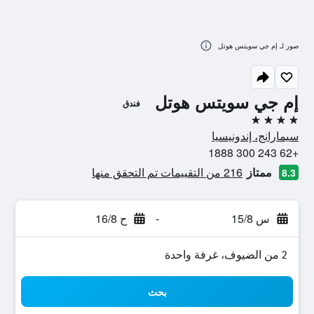
صور لـ إم جي سويتس هوتل
إم جي سويتس هوتل
فندق
4 نجوم
سيمارانج، إندونيسيا
+62 243 300 1888
ممتاز
216 من التقييمات تم التحقق منها
8.3
س 15/8
-
ح 16/8
2 من الضيوف، غرفة واحدة
بحث