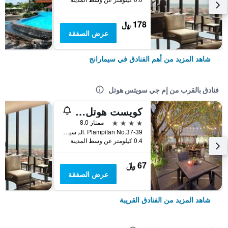
178 ﷼
عرض الصفقة
شاهد المزيد من أهم الفنادق في سيمارانج
فنادق بالقرب من إم جي سويتس هوتل
كويست هوتل سيمبانج ليما - سيمارانج باي أستون
4 نجوم
ممتاز 8.0
Jl. Plampitan No.37-39, سيمارانج, إندونيسيا
0.4 كيلومتر عن وسط المدينة
67 ﷼
عرض الصفقة
شاهد المزيد من الفنادق القريبة