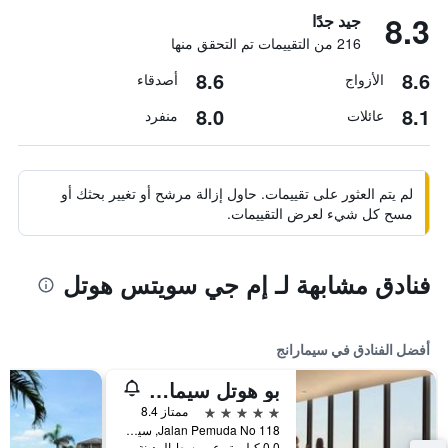
8.3
جيد جدًا
216 من التقييمات تم التحقق منها
8.6
8.6
الأزواج
أصدقاء
8.0
8.1
عائلات
منفرد
لم يتم العثور على تقييمات. حاول إزالة مرشح أو تغيير بحثك أو
مسح كل شيء لعرض التقييمات.
فنادق مشابهة لـ إم جي سويتس هوتل
أفضل الفنادق في سيمارانج
بو هوتل سيمارانج
5 نجوم
ممتاز 8.4
Jalan Pemuda No 118, سيمارانج, إندونيسيا
0.0 كيلومتر عن وسط المدينة