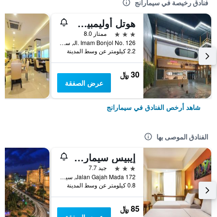
فنادق رخيصة في سيمارانج
هوتل أوليمبيك سيمارانج
3 نجوم
ممتاز 8.0
Jl. Imam Bonjol No. 126, سيمارانج, إندونيسيا
2.2 كيلومتر عن وسط المدينة
30 ﷼
عرض الصفقة
شاهد أرخص الفنادق في سيمارانج
الفنادق الموصى بها
إيبيس سيمارانج سيمبانج ليما
3 نجوم
جيد 7.7
Jalan Gajah Mada 172, سيمارانج, إندونيسيا
0.8 كيلومتر عن وسط المدينة
85 ﷼