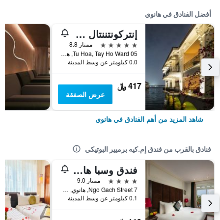
أفضل الفنادق في هانوي
إنتركونتننتال هانوي يستليك
5 نجوم
ممتاز 8.8
05 Tu Hoa, Tay Ho Ward, هانوي, فيتنام
0.0 كيلومتر عن وسط المدينة
417 ﷼
عرض الصفقة
شاهد المزيد من أهم الفنادق في هانوي
فنادق بالقرب من فندق إم.كيه برميير البوتيكي
فندق وسبا هانوي بوتيك
4 نجوم
ممتاز 9.0
7 Ngo Gach Street, هانوي, فيتنام
0.1 كيلومتر عن وسط المدينة