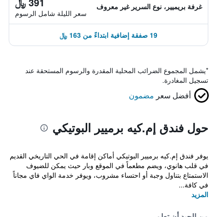
391 ﷼
غرفة بريميير، نوع السرير غير معروف
سعر الليلة شامل الرسوم
19 صفقة إضافية ابتداءً من 163 ﷼
*
يشمل المجموع الضرائب المحلية المقدرة والرسوم المستحقة عند
تسجيل المغادرة.
أفضل سعر
مضمون
حول فندق إم.كيه برميير البوتيكي
يوفر فندق إم.كيه برميير البوتيكي أماكن إقامة في الحي التاريخي القديم
في قلب هانوي، ويضم مطعماً في الموقع وبار حيث يمكن للضيوف
الاستمتاع بتناول وجبة أو احتساء مشروب، ويوفر خدمة الواي فاي مجاناً
في كافة...
المزيد
من الجيد أن تعلم