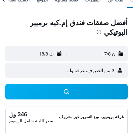
أفضل صفقات فندق إم.كيه برميير
البوتيكي
ن 17/8
-
ث 18/8
2 من الضيوف، غرفة واحدة
346 ﷼
غرفة بريميير، نوع السرير غير معروف
سعر الليلة شامل الرسوم