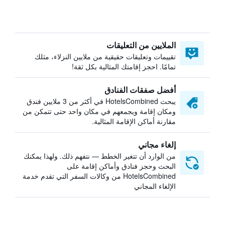
الملايين من التعليقات
تقييمات وتعليقات حقيقية من ملايين النزلاء، مثلك
تمامًا. احجز إقامتك المثالية بكل ثقة!
أفضل صفقات الفنادق
يبحث HotelsCombined في أكثر من 3 ملايين فندق
ومكان إقامة ويجمعهم في مكان واحد حتى تتمكن من
مقارنة أماكن الإقامة المثالية.
إلغاء مجاني
من الوارد أن تتغير الخطط — نتفهم ذلك. ولهذا يمكنك
البحث وحجز فنادق وأماكن إقامة على
HotelsCombined من وكالات السفر التي تقدم خدمة
الإلغاء المجاني