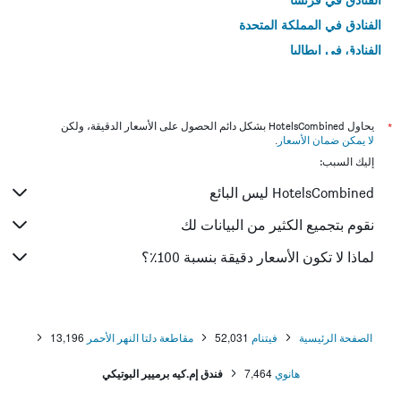
الفنادق في المملكة المتحدة
الفنادق في إيطاليا
الفنادق في تايلاند
*
يحاول HotelsCombined بشكل دائم الحصول على الأسعار الدقيقة، ولكن
لا يمكن ضمان الأسعار
.
إليك السبب:
HotelsCombined ليس البائع
نقوم بتجميع الكثير من البيانات لك
لماذا لا تكون الأسعار دقيقة بنسبة 100٪؟
الصفحة الرئيسية
فيتنام
52,031
مقاطعة دلتا النهر الأحمر
13,196
هانوي
7,464
فندق إم.كيه برميير البوتيكي