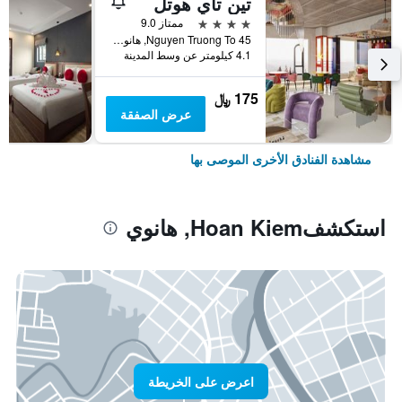
تين تاي هوتل
4 نجوم
ممتاز 9.0
45 Nguyen Truong To, هانوي, فيتنام
4.1 كيلومتر عن وسط المدينة
175 ﷼
عرض الصفقة
مشاهدة الفنادق الأخرى الموصى بها
استكشفHoan Kiem, هانوي
اعرض على الخريطة