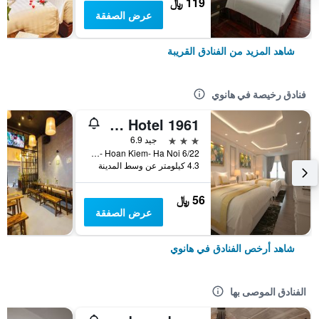
119 ﷼
عرض الصفقة
شاهد المزيد من الفنادق القريبة
فنادق رخيصة في هانوي
Old Quarter Hotel 1961
3 نجوم
جيد 6.9
6/22 Hang Voi Street- Ly Thai To- Hoan Kiem- Ha Noi, هانوي, فيتنام
4.3 كيلومتر عن وسط المدينة
56 ﷼
عرض الصفقة
شاهد أرخص الفنادق في هانوي
الفنادق الموصى بها