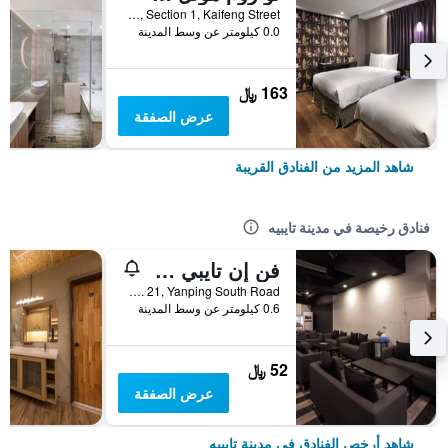
No. 35, Section 1, Kaifeng Street, مدينة تايبيه, تايوان
0.0 كيلومتر عن وسط المدينة
163 ﷼
عرض الصفقة
شاهد المزيد من الفنادق القريبة
فنادق رخيصة في مدينة تايبيه
فن إن تايبي هوستل
2F, No. 21, Yanping South Road, مدينة تايبيه, تايوان
0.6 كيلومتر عن وسط المدينة
52 ﷼
عرض الصفقة
شاهد أرخص الفنادق في مدينة تايبيه