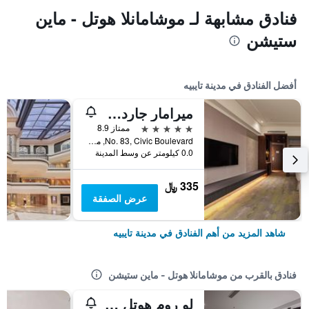
فنادق مشابهة لـ موشامانلا هوتل - ماين
ستيشن
أفضل الفنادق في مدينة تايبيه
ميرامار جاردن تابييه
5 نجوم
ممتاز 8.9
No. 83, Civic Boulevard, مدينة تايبيه, تايوان
0.0 كيلومتر عن وسط المدينة
335 ﷼
عرض الصفقة
شاهد المزيد من أهم الفنادق في مدينة تايبيه
فنادق بالقرب من موشامانلا هوتل - ماين ستيشن
لو روم هوتل كايفينج