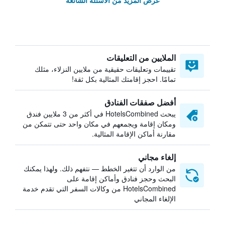
عرض المزيد من الأسئلة الشائعة
الملايين من التعليقات
تقييمات وتعليقات حقيقية من ملايين النزلاء، مثلك
تمامًا. احجز إقامتك المثالية بكل ثقة!
أفضل صفقات الفنادق
يبحث HotelsCombined في أكثر من 3 ملايين فندق
ومكان إقامة ويجمعهم في مكان واحد حتى تتمكن من
مقارنة أماكن الإقامة المثالية.
إلغاء مجاني
من الوارد أن تتغير الخطط — نتفهم ذلك. ولهذا يمكنك
البحث وحجز فنادق وأماكن إقامة على
HotelsCombined من وكالات السفر التي تقدم خدمة
الإلغاء المجاني