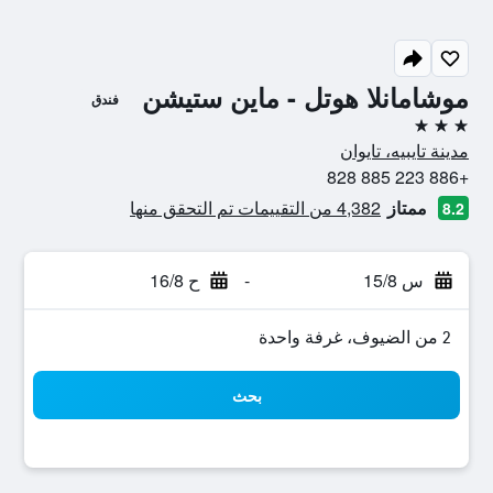
موشامانلا هوتل - ماين ستيشن
فندق
3 نجوم
مدينة تايبيه، تايوان
+886 223 885 828
ممتاز
4,382 من التقييمات تم التحقق منها
8.2
س 15/8
-
ح 16/8
2 من الضيوف، غرفة واحدة
بحث