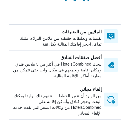
الملايين من التعليقات
تقييمات وتعليقات حقيقية من ملايين النزلاء، مثلك
تمامًا. احجز إقامتك المثالية بكل ثقة!
أفضل صفقات الفنادق
يبحث HotelsCombined في أكثر من 3 ملايين فندق
ومكان إقامة ويجمعهم في مكان واحد حتى تتمكن من
مقارنة أماكن الإقامة المثالية.
إلغاء مجاني
من الوارد أن تتغير الخطط — نتفهم ذلك. ولهذا يمكنك
البحث وحجز فنادق وأماكن إقامة على
HotelsCombined من وكالات السفر التي تقدم خدمة
الإلغاء المجاني