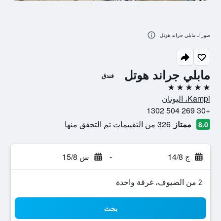
صور لـ مابلي جراند هوتل
مابلي جراند هوتل
فندق
5 نجوم
Kampi، اليونان
+30 269 504 1302
ممتاز
326 من التقييمات تم التحقق منها
8.0
ج 14/8
-
س 15/8
2 من الضيوف، غرفة واحدة
بحث