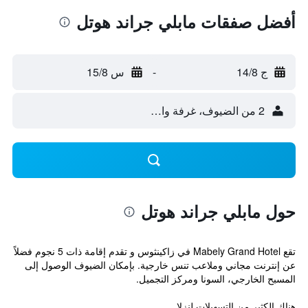
أفضل صفقات مابلي جراند هوتل
ج 14/8
-
س 15/8
2 من الضيوف، غرفة واحدة
حول مابلي جراند هوتل
تقع Mabely Grand Hotel في زاكينثوس و تقدم إقامة ذات 5 نجوم فضلاً
عن إنترنت مجاني وملاعب تنس خارجية. بإمكان الضيوف الوصول إلى
المسبح الخارجي، السونا ومركز التجميل.
هناك الكثير من التسهيلات لنزلا...