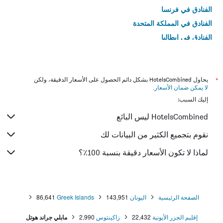
الفنادق في فرنسا
الفنادق في المملكة المتحدة
الفنادق في إيطاليا
الفنادق في تايلاند
*
يحاول HotelsCombined بشكل دائم الحصول على الأسعار الدقيقة، ولكن
لا يمكن ضمان الأسعار
.
إليك السبب:
HotelsCombined ليس البائع
نقوم بتجميع الكثير من البيانات لك
لماذا لا تكون الأسعار دقيقة بنسبة 100٪؟
الصفحة الرئيسية
اليونان
143,951
Greek Islands
86,641
إقليم الجزر الأيونية
22,432
زاكينثوس
2,990
مابلي جراند هوتل