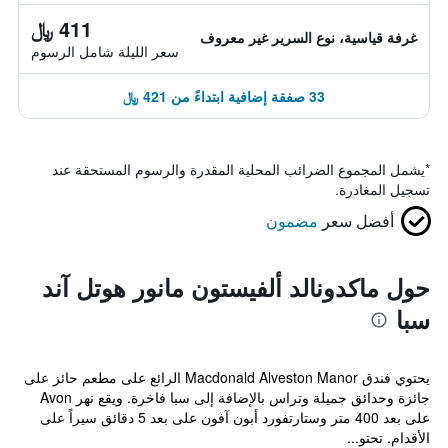
411 ﷼
غرفة قياسية، نوع السرير غير معروف
سعر الليلة شامل الرسوم
33 صفقة إضافية ابتداءً من 421 ﷼
*
يشمل المجموع الضرائب المحلية المقدرة والرسوم المستحقة عند
تسجيل المغادرة.
أفضل سعر
مضمون
حول ماكدونالد ألفيستون مانور هوتل آند
سبا
يحتوي فندق Macdonald Alveston Manor الرائع على مطعم حائز على
جائزة وحدائق جميلة وتراس بالإضافة إلى سبا فاخرة. ويقع نهر Avon
على بعد 400 متر وستارتفورد أبون آفون على بعد 5 دقائق سيراً على
الأقدام. تحتو...