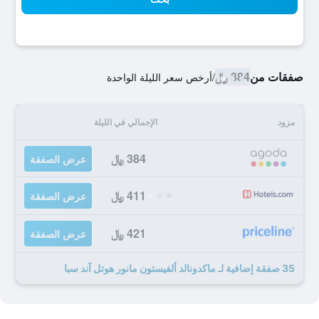
صفقات من
384 ﷼
/
أرخص سعر الليلة الواحدة
مزود
الإجمالي في الليلة
384 ﷼
عرض الصفقة
411 ﷼
عرض الصفقة
421 ﷼
عرض الصفقة
35 صفقة إضافية لـ ماكدونالد ألفيستون مانور هوتل آند سبا