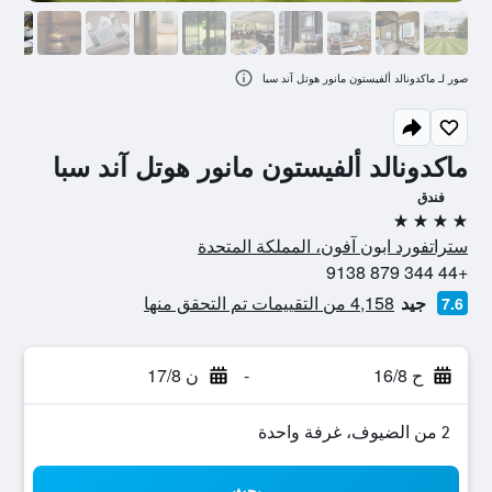
صور لـ ماكدونالد ألفيستون مانور هوتل آند سبا
ماكدونالد ألفيستون مانور هوتل آند سبا
فندق
4 نجوم
ستراتفورد ابون آفون، المملكة المتحدة
+44 344 879 9138
جيد
4,158 من التقييمات تم التحقق منها
7.6
ح 16/8
-
ن 17/8
2 من الضيوف، غرفة واحدة
بحث