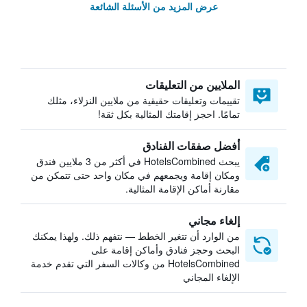
عرض المزيد من الأسئلة الشائعة
الملايين من التعليقات
تقييمات وتعليقات حقيقية من ملايين النزلاء، مثلك
تمامًا. احجز إقامتك المثالية بكل ثقة!
أفضل صفقات الفنادق
يبحث HotelsCombined في أكثر من 3 ملايين فندق
ومكان إقامة ويجمعهم في مكان واحد حتى تتمكن من
مقارنة أماكن الإقامة المثالية.
إلغاء مجاني
من الوارد أن تتغير الخطط — نتفهم ذلك. ولهذا يمكنك
البحث وحجز فنادق وأماكن إقامة على
HotelsCombined من وكالات السفر التي تقدم خدمة
الإلغاء المجاني