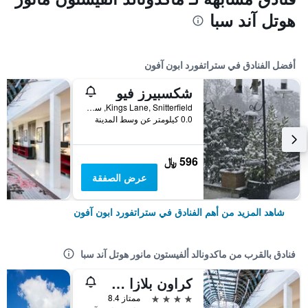
هوتل آند سبا
أفضل الفنادق في ستراتفورد ابون آفون
شكسبيرز فيو
Kings Lane, Snitterfield, ستراتفورد ابون آفون, المملكة المتحدة
0.0 كيلومتر عن وسط المدينة
596 ﷼
عرض الصفقة
شاهد المزيد من أهم الفنادق في ستراتفورد ابون آفون
فنادق بالقرب من ماكدونالد ألفيستون مانور هوتل آند سبا
كراون بلازا ستراتفورد أوبون أفون باي آيتش جي
4 نجوم
ممتاز 8.4