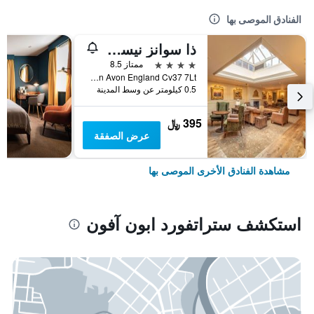
الفنادق الموصى بها
ذا سوانز نيست هوتل
4 نجوم
ممتاز 8.5
Bridgefoot Stratford Upon Avon England Cv37 7Lt, ستراتفورد ابون آفون, المملكة المتحدة
0.5 كيلومتر عن وسط المدينة
395 ﷼
عرض الصفقة
مشاهدة الفنادق الأخرى الموصى بها
استكشف ستراتفورد ابون آفون