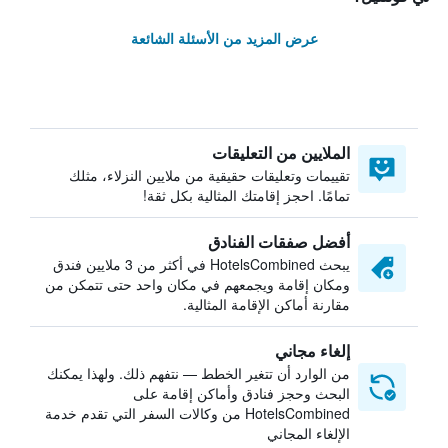
عرض المزيد من الأسئلة الشائعة
الملايين من التعليقات
تقييمات وتعليقات حقيقية من ملايين النزلاء، مثلك
تمامًا. احجز إقامتك المثالية بكل ثقة!
أفضل صفقات الفنادق
يبحث HotelsCombined في أكثر من 3 ملايين فندق
ومكان إقامة ويجمعهم في مكان واحد حتى تتمكن من
مقارنة أماكن الإقامة المثالية.
إلغاء مجاني
من الوارد أن تتغير الخطط — نتفهم ذلك. ولهذا يمكنك
البحث وحجز فنادق وأماكن إقامة على
HotelsCombined من وكالات السفر التي تقدم خدمة
الإلغاء المجاني