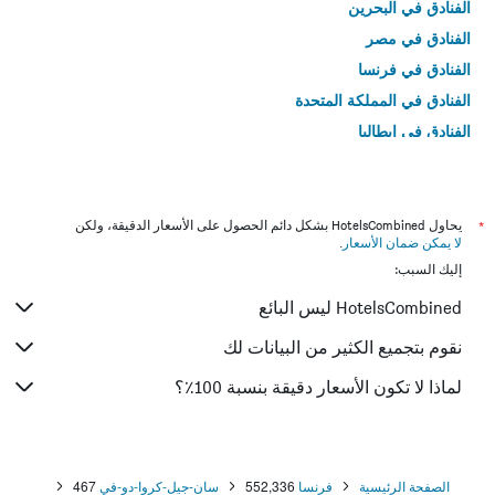
الفنادق في البحرين
الفنادق في مصر
الفنادق في فرنسا
الفنادق في المملكة المتحدة
الفنادق في إيطاليا
الفنادق في تايلاند
*
يحاول HotelsCombined بشكل دائم الحصول على الأسعار الدقيقة، ولكن
لا يمكن ضمان الأسعار
.
إليك السبب:
HotelsCombined ليس البائع
نقوم بتجميع الكثير من البيانات لك
لماذا لا تكون الأسعار دقيقة بنسبة 100٪؟
الصفحة الرئيسية
فرنسا
552,336
سان-جيل-كروا-دو-في
467