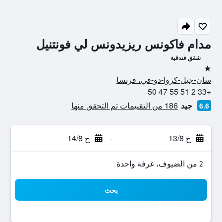
مدام فاكونس ريزيدونس لي فونتنيل
شقق فندقية
نجمة واحدة
سان-جيل-كروا-دو-في، فرنسا
+33 2 51 55 47 50
جيد
186 من التقييمات تم التحقق منها
6.6
خ 13/8
-
ج 14/8
2 من الضيوف، غرفة واحدة
بحث