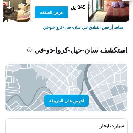
345 ﷼
عرض الصفقة
شاهد أرخص الفنادق في سان-جيل-كروا-دو-في
استكشف سان-جيل-كروا-دو-في
اعرض على الخريطة
سيارت ايجار