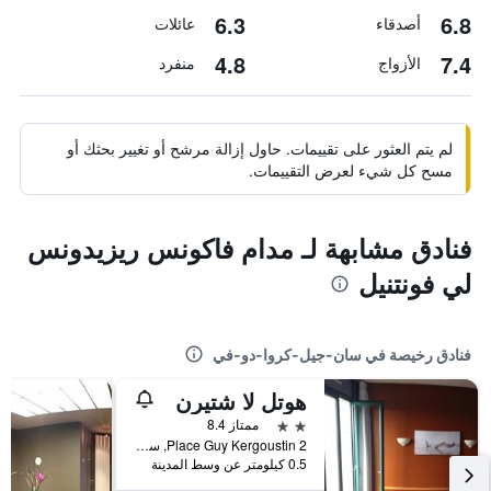
6.3
6.8
أصدقاء
عائلات
4.8
7.4
الأزواج
منفرد
لم يتم العثور على تقييمات. حاول إزالة مرشح أو تغيير بحثك أو
مسح كل شيء لعرض التقييمات.
فنادق مشابهة لـ مدام فاكونس ريزيدونس
لي فونتنيل
فنادق رخيصة في سان-جيل-كروا-دو-في
هوتل لا شتيرن
2 نجمتين
ممتاز 8.4
2 Place Guy Kergoustin, سان-جيل-كروا-دو-في, إقليم فونديه, فرنسا
0.5 كيلومتر عن وسط المدينة