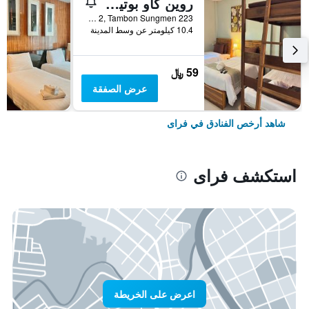
روين كاو بوتيك ريزورت
223 Moo 2, Tambon Sungmen, فراى, تايلاند
10.4 كيلومتر عن وسط المدينة
59 ﷼
عرض الصفقة
شاهد أرخص الفنادق في فراى
استكشف فراى
اعرض على الخريطة