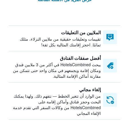
الملايين من التعليقات
تقييمات وتعليقات حقيقية من ملايين النزلاء، مثلك
تمامًا. احجز إقامتك المثالية بكل ثقة!
أفضل صفقات الفنادق
يبحث HotelsCombined في أكثر من 3 ملايين فندق
ومكان إقامة ويجمعهم في مكان واحد حتى تتمكن من
مقارنة أماكن الإقامة المثالية.
إلغاء مجاني
من الوارد أن تتغير الخطط — نتفهم ذلك. ولهذا يمكنك
البحث وحجز فنادق وأماكن إقامة على
HotelsCombined من وكالات السفر التي تقدم خدمة
الإلغاء المجاني