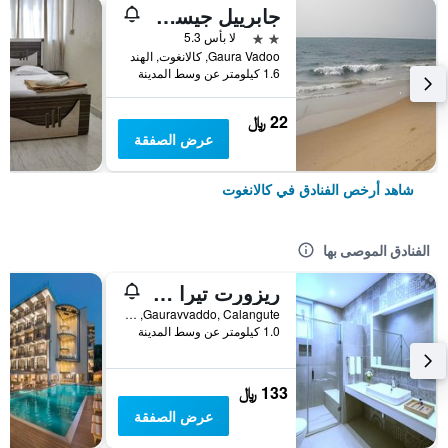
جابرييل جيست هاوس
2 نجمتين
لا بأس 5.3
Gaura Vadoo, كالانغوت, الهند
1.6 كيلومتر عن وسط المدينة
22 ﷼
عرض الصفقة
شاهد أرخص الفنادق في كالانغوت
الفنادق الموصى بها
ريزورت تيرا بارايسو
Gauravvaddo, Calangute, كالانغوت, الهند
1.0 كيلومتر عن وسط المدينة
133 ﷼
عرض الصفقة