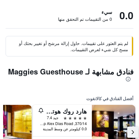
0.0
سيء
0 من التقييمات تم التحقق منها
لم يتم العثور على تقييمات. حاول إزالة مرشح أو تغيير بحثك أو
مسح كل شيء لعرض التقييمات.
فنادق مشابهة لـ Maggies Guesthouse
أفضل الفنادق في كالانغوت
هارد روك هوتل جوا كالانجوتي
5 نجوم
جيد 7.4
370/14, Bishop Alex Dias Road, كالانغوت, الهند
0.0 كيلومتر عن وسط المدينة