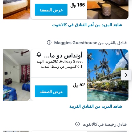
166 ﷼
عرض الصفقة
شاهد المزيد من أهم الفنادق في كالانغوت
فنادق بالقرب من Maggies Guesthouse
أونداس دو مار بيتش ريزورت فايز 1
Holiday Street, كالانغوت, الهند
0.1 كيلومتر عن وسط المدينة
52 ﷼
عرض الصفقة
شاهد المزيد من الفنادق القريبة
فنادق رخيصة في كالانغوت