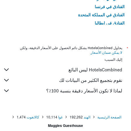
الفنادق في فرنسا
الفنادق في المملكة المتحدة
الفنادق في إيطاليا
الفنادق في تايلاند
*
يحاول HotelsCombined بشكل دائم الحصول على الأسعار الدقيقة، ولكن
لا يمكن ضمان الأسعار
.
إليك السبب:
HotelsCombined ليس البائع
نقوم بتجميع الكثير من البيانات لك
لماذا لا تكون الأسعار دقيقة بنسبة 100٪؟
الصفحة الرئيسية
الهند
192,262
غوا
10,114
كالانغوت
1,474
Maggies Guesthouse