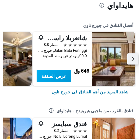
هايداواي
أفضل الفنادق في جورج تاون
شانغريلا راسا سايانغ، بينانغ
5 نجوم
ممتاز 8.8
Jalan Batu Feringgi, جورج تاون, ماليزيا
0.0 كيلومتر عن وسط المدينة
646 ﷼
عرض الصفقة
شاهد المزيد من أهم الفنادق في جورج تاون
فنادق بالقرب من ماجبي هيريتيدج - هايداواي
فندق سبايسز
3 نجوم
ممتاز 8.2
No.5, Lorong Lumut, جورج تاون, ماليزيا