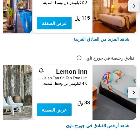
0.3 كيلومتر عن وسط المدينة
115 ﷼
عرض الصفقة
شاهد المزيد من الفنادق القريبة
فنادق رخيصة في جورج تاون
Lemon Inn
108a & 108b, Jalan Tan Sri Teh Ewe Lim, جورج تاون, ماليزيا
4.0 كيلومتر عن وسط المدينة
33 ﷼
عرض الصفقة
شاهد أرخص الفنادق في جورج تاون