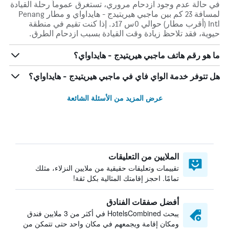
في حالة عدم وجود ازدحام مروري، تستغرق عموماً رحلة القيادة
لمسافة 23 كم بين ماجبي هيريتيدج - هايداواي و مطار Penang
Intl (أقرب مطار) حوالي 0س 17د. إذا كنت تقيم في منطقة
حيوية، فقد تلاحظ زيادة وقت القيادة بسبب ازدحام الطرق.
ما هو رقم هاتف ماجبي هيريتيدج - هايداواي؟
هل تتوفر خدمة الواي فاي في ماجبي هيريتيدج - هايداواي؟
عرض المزيد من الأسئلة الشائعة
الملايين من التعليقات
تقييمات وتعليقات حقيقية من ملايين النزلاء، مثلك
تمامًا. احجز إقامتك المثالية بكل ثقة!
أفضل صفقات الفنادق
يبحث HotelsCombined في أكثر من 3 ملايين فندق
ومكان إقامة ويجمعهم في مكان واحد حتى تتمكن من