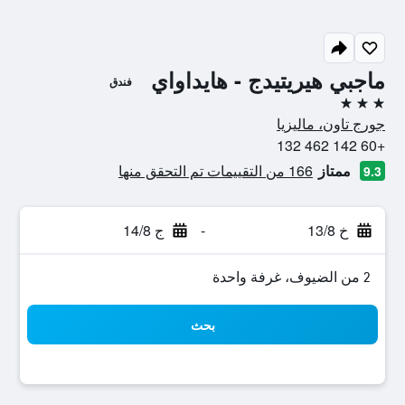
ماجبي هيريتيدج - هايداواي
فندق
3 نجوم
جورج تاون، ماليزيا
+60 142 462 132
ممتاز
166 من التقييمات تم التحقق منها
9.3
خ 13/8
-
ج 14/8
2 من الضيوف، غرفة واحدة
بحث