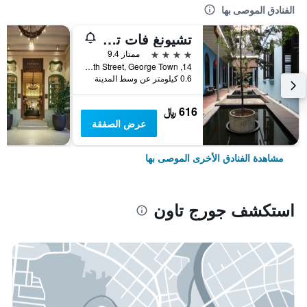
الفنادق الموصى بها
تشيونغ فات تزي - القصر الأزرق
4 نجوم
ممتاز 9.4
14, Leith Street, George Town, جورج تاون, ماليزيا
0.6 كيلومتر عن وسط المدينة
616 ﷼
عرض الصفقة
مشاهدة الفنادق الأخرى الموصى بها
استكشف جورج تاون