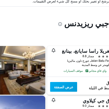
ة مرشح أو تغيير بحثك أو مسح كل شيء لعرض التقييمات.
اجبي ريزيدنس
ريلا راسا سايانغ، بينانغ
ممتاز 8.8
Jalan Ba, جورج تاون, ماليزيا
واي فاي مجاني
موقف السيارات
عرض الصفقة
ط في الليلة
ق جي كيلاوي
ممتاز 9.0