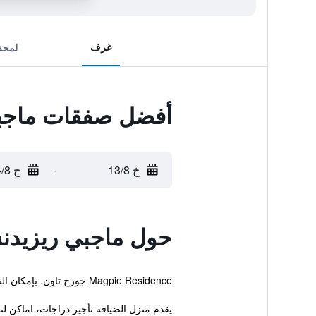
غرف
لمحة
أفضل صفقات ماجب
خ 13/8
-
ج 14/8
حول ماجبي ريزيد
Magpie Residence جورج تاون. بإمكان الضيوف خلال إقامتهم الاستفادة من الواي فاي مجاناً.
يقدم منزل الضيافة تأجير دراجات، اماكن لت