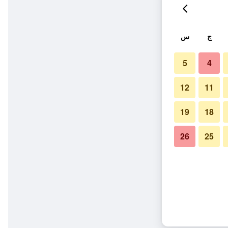
ج
س
5
4
12
11
19
18
26
25