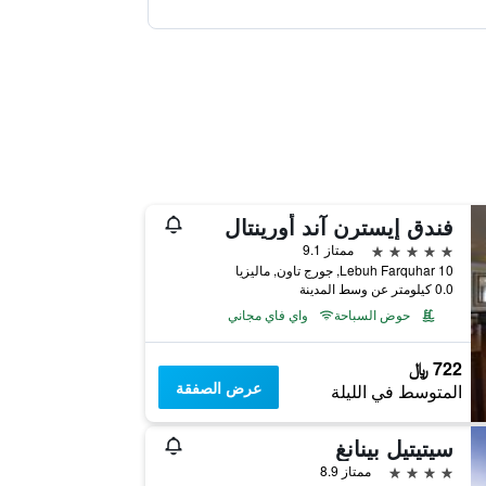
فندق إيسترن آند أورينتال
5 نجوم
ممتاز 9.1
10 Lebuh Farquhar, جورج تاون, ماليزيا
0.0 كيلومتر عن وسط المدينة
حوض السباحة
واي فاي مجاني
722 ﷼
عرض الصفقة
المتوسط في الليلة
سيتيتيل بينانغ
4 نجوم
ممتاز 8.9