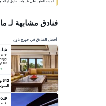
لم يتم العثور على تقييمات. حاول إزال
فنادق مشابهة لـ م
أفضل الفنادق في جورج تاون
شانغ
5 نجوم
tu Feringgi
0.0 كيلومتر عن وسط المدينة
643 ﷼
المتوس
فند
5 نجوم