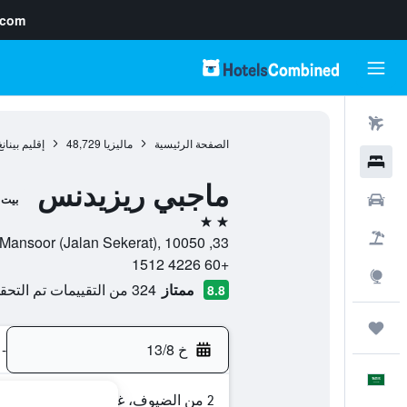
.com
رحلات طيران
الصفحة الرئيسية
ماليزيا
48,729
إقليم بينانغ
فنادق
ماجبي ريزيدنس
سيارات
بيت 
2 نجمتين
حزم العروض
33, Jalan A.S. Mansoor (Jalan Sekerat), 10050, جورج تاون, إقليم بينانغ, ماليزيا
+60 4226 1512
استكشاف
ممتاز
324 من التقييمات تم التحقق منها
8.8
رحلات
خ 13/8
-
العَرَبِيَّة
2 من الضيوف، غرفة واحدة