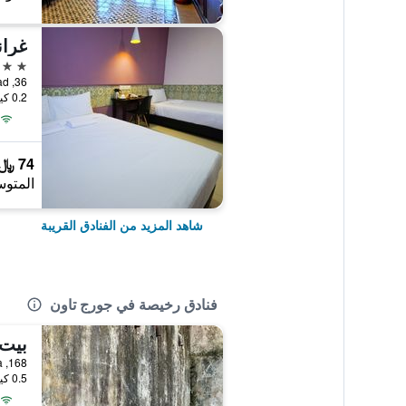
غرا
3 نجوم
36, Argyll Road, جورج تاون, ماليزيا
0.2 كيلومتر عن وسط المدينة
74 ﷼
المتوس
شاهد المزيد من الفنادق القريبة
فنادق رخيصة في جورج تاون
بيت 
168, Lebuh Chulia, جورج تاون, ماليزيا
0.5 كيلومتر عن وسط المدينة