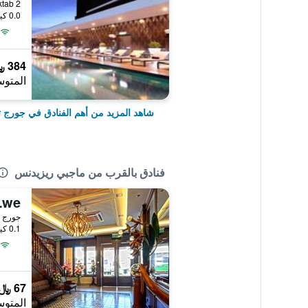
2 Persiaran Maktab, جورج تاون, ماليزيا
0.0 كيلومتر عن وسط المدينة
384 ﷼
المتوس
شاهد المزيد من أهم الفنادق في جورج ت
فنادق بالقرب من ماجبي ريزيدنس
Lwe
جورج ت
0.1 كيلومتر عن وسط المدينة
67 ﷼
المتوس