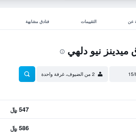
 عن
التقييمات
فنادق مشابهة
يدينز نيو دلهي
2 من الضيوف، غرفة واحدة
547 ﷼
586 ﷼