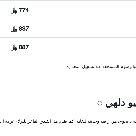
774 ﷼
887 ﷼
887 ﷼
والرسوم المستحقة عند تسجيل المغادرة.
يو دلهي
لسيارات.