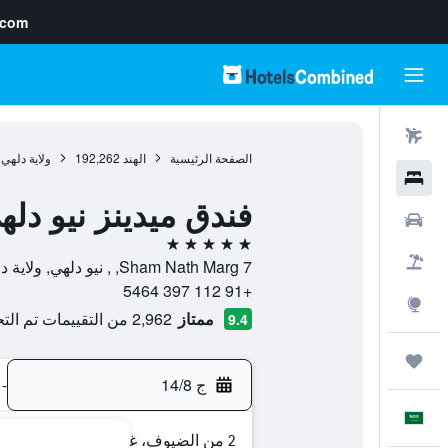
.com
رحلات طيران
الصفحة الرئيسية
الهند
192,262
ولاية دلهي
فنادق
فندق ميدينز نيو دله
سيارات
5 نجوم
حزم العروض
7 Sham Nath Marg, , نيو دلهي, ولاية دلهي, الهند
+91 112 397 5464
استكشاف
ممتاز
2,962 من التقييمات تم التحقق منها
9.4
رحلات
ج 14/8
-
العَرَبِيَّة
2 من الضيوف، غرفة واحدة