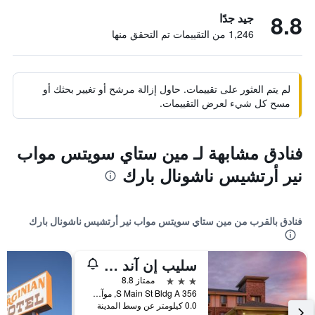
8.8
جيد جدًا
1,246 من التقييمات تم التحقق منها
لم يتم العثور على تقييمات. حاول إزالة مرشح أو تغيير بحثك أو
مسح كل شيء لعرض التقييمات.
فنادق مشابهة لـ مين ستاي سويتس مواب
نير أرتشيس ناشونال بارك
فنادق بالقرب من مين ستاي سويتس مواب نير أرتشيس ناشونال بارك
سليب إن آند سويتس مواب نير أرتشيس ناشونال بارك
3 نجوم
ممتاز 8.8
356 S Main St Bldg A, موآب, UT, الولايات المتحدة الأميريكية
0.0 كيلومتر عن وسط المدينة