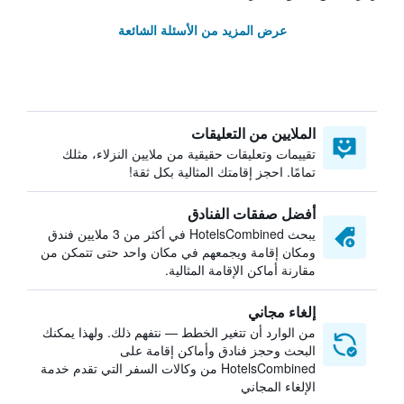
عرض المزيد من الأسئلة الشائعة
الملايين من التعليقات
تقييمات وتعليقات حقيقية من ملايين النزلاء، مثلك
تمامًا. احجز إقامتك المثالية بكل ثقة!
أفضل صفقات الفنادق
يبحث HotelsCombined في أكثر من 3 ملايين فندق
ومكان إقامة ويجمعهم في مكان واحد حتى تتمكن من
مقارنة أماكن الإقامة المثالية.
إلغاء مجاني
من الوارد أن تتغير الخطط — نتفهم ذلك. ولهذا يمكنك
البحث وحجز فنادق وأماكن إقامة على
HotelsCombined من وكالات السفر التي تقدم خدمة
الإلغاء المجاني