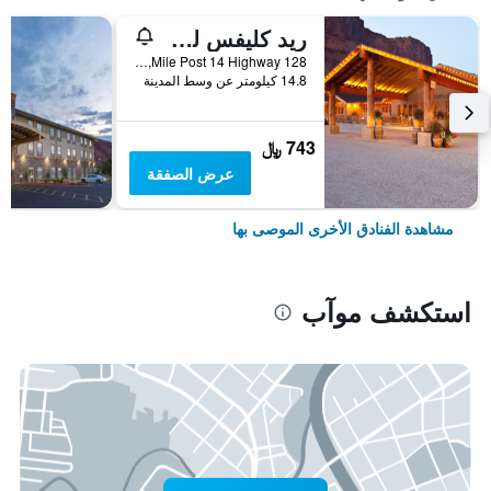
ريد كليفس لودج موب
Mile Post 14 Highway 128, موآب, UT, الولايات المتحدة الأميريكية
14.8 كيلومتر عن وسط المدينة
743 ﷼
عرض الصفقة
مشاهدة الفنادق الأخرى الموصى بها
استكشف موآب