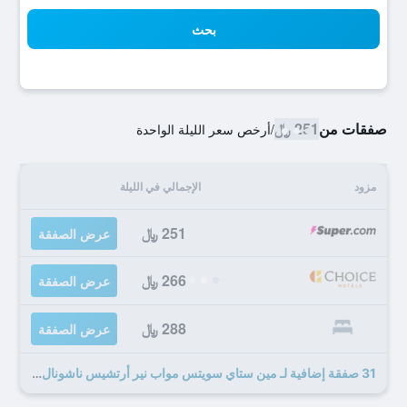
بحث
صفقات من
251 ﷼
/
أرخص سعر الليلة الواحدة
مزود
الإجمالي في الليلة
251 ﷼
عرض الصفقة
266 ﷼
عرض الصفقة
288 ﷼
عرض الصفقة
31 صفقة إضافية لـ مين ستاي سويتس مواب نير أرتشيس ناشونال بارك