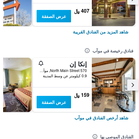
407 ﷼
عرض الصفقة
شاهد المزيد من الفنادق القريبة
فنادق رخيصة في موآب
إنكا إن
570 North Main Street, موآب, UT, الولايات المتحدة الأميريكية
0.9 كيلومتر عن وسط المدينة
159 ﷼
عرض الصفقة
شاهد أرخص الفنادق في موآب
الفنادق الموصى بها