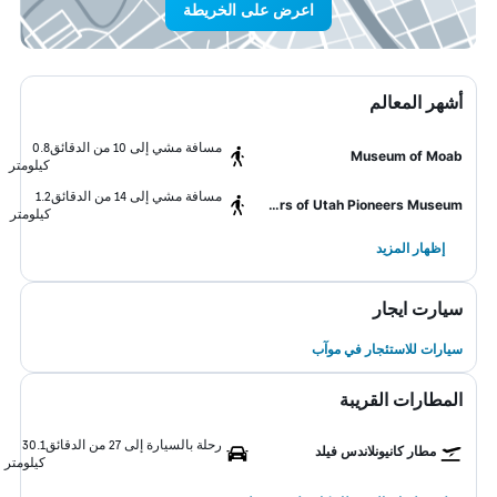
اعرض على الخريطة
أشهر المعالم
مسافة مشي إلى 10 من الدقائق
0.8
Museum of Moab
كيلومتر
مسافة مشي إلى 14 من الدقائق
1.2
Daughters of Utah Pioneers Museum
كيلومتر
إظهار المزيد
سيارت ايجار
سيارات للاستئجار في موآب
المطارات القريبة
رحلة بالسيارة إلى 27 من الدقائق
30.1
مطار كانيونلاندس فيلد
كيلومتر