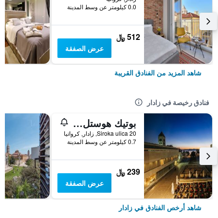
0.0 كيلومتر عن وسط المدينة
512 ﷼
عرض الصفقة
شاهد المزيد من الفنادق القريبة
فنادق رخيصة في زادار
بوتيك هوستل فوارم
Siroka ulica 20, زادار, كرواتيا
0.7 كيلومتر عن وسط المدينة
239 ﷼
عرض الصفقة
شاهد أرخص الفنادق في زادار