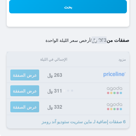
بحث
صفقات من
263 ﷼
/
أرخص سعر الليلة الواحدة
مزود
الإجمالي في الليلة
263 ﷼
عرض الصفقة
311 ﷼
عرض الصفقة
332 ﷼
عرض الصفقة
6 صفقات إضافية لـ ماين ستريت ستوديو آند رومز