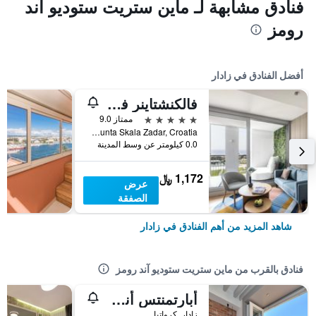
فنادق مشابهة لـ ماين ستريت ستوديو آند
رومز
أفضل الفنادق في زادار
فالكنشتاينر فاميلي هوتل ديادورا
5 نجوم
ممتاز 9.0
Ulica 1/151, Petrcane, Punta Skala Zadar, Croatia, زادار, كرواتيا
0.0 كيلومتر عن وسط المدينة
1,172 ﷼
عرض
الصفقة
شاهد المزيد من أهم الفنادق في زادار
فنادق بالقرب من ماين ستريت ستوديو آند رومز
أبارتمنتس أند رومز ماريتا إكسكلوسيف
زادار, كرواتيا