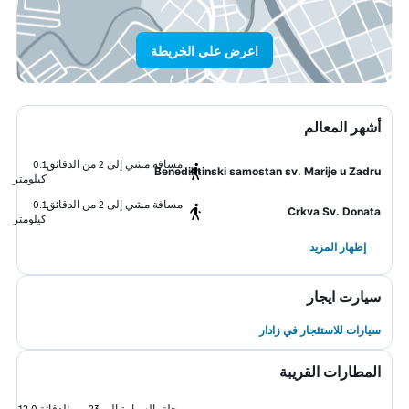
اعرض على الخريطة
أشهر المعالم
مسافة مشي إلى 2 من الدقائق
0.1
Benediktinski samostan sv. Marije u Zadru
كيلومتر
مسافة مشي إلى 2 من الدقائق
0.1
Crkva Sv. Donata
كيلومتر
إظهار المزيد
سيارت ايجار
سيارات للاستئجار في زادار
المطارات القريبة
رحلة بالسيارة إلى 23 من الدقائق
12.0