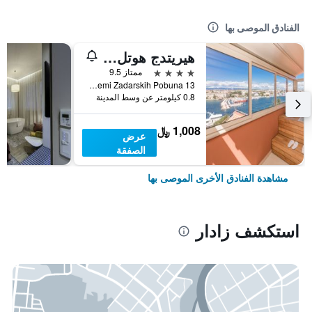
الفنادق الموصى بها
هيريتدج هوتل باستيون
4 نجوم
ممتاز 9.5
Bedemi Zadarskih Pobuna 13, زادار, كرواتيا
0.8 كيلومتر عن وسط المدينة
1,008 ﷼
عرض
الصفقة
مشاهدة الفنادق الأخرى الموصى بها
استكشف زادار