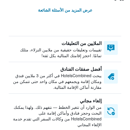
عرض المزيد من الأسئلة الشائعة
الملايين من التعليقات
تقييمات وتعليقات حقيقية من ملايين النزلاء، مثلك
تمامًا. احجز إقامتك المثالية بكل ثقة!
أفضل صفقات الفنادق
يبحث HotelsCombined في أكثر من 3 ملايين فندق
ومكان إقامة ويجمعهم في مكان واحد حتى تتمكن من
مقارنة أماكن الإقامة المثالية.
إلغاء مجاني
من الوارد أن تتغير الخطط — نتفهم ذلك. ولهذا يمكنك
البحث وحجز فنادق وأماكن إقامة على
HotelsCombined من وكالات السفر التي تقدم خدمة
الإلغاء المجاني