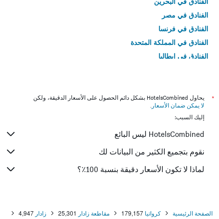
الفنادق في البحرين
الفنادق في مصر
الفنادق في فرنسا
الفنادق في المملكة المتحدة
الفنادق في إيطاليا
الفنادق في تايلاند
*
يحاول HotelsCombined بشكل دائم الحصول على الأسعار الدقيقة، ولكن
لا يمكن ضمان الأسعار
.
إليك السبب:
HotelsCombined ليس البائع
نقوم بتجميع الكثير من البيانات لك
لماذا لا تكون الأسعار دقيقة بنسبة 100٪؟
الصفحة الرئيسية
كرواتيا
179,157
مقاطعة زادار
25,301
زادار
4,947