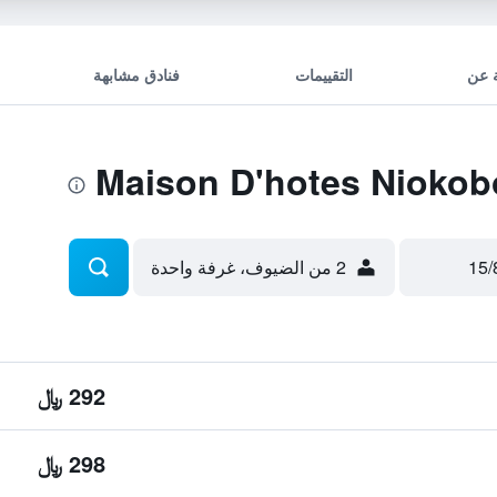
 عن
التقييمات
فنادق مشابهة
2 من الضيوف، غرفة واحدة
292 ﷼
298 ﷼