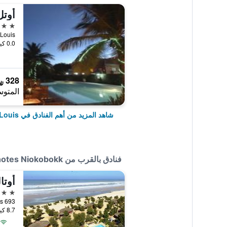
أوتل
4 نجوم
t-Louis
0.0 كيلومتر عن وسط المدينة
328 ﷼
المتوس
شاهد المزيد من أهم الفنادق في Saint-Louis
فنادق بالقرب من Maison D'hotes Niokobokk
أوتا
3 نجوم
8.7 كيلومتر عن وسط المدينة