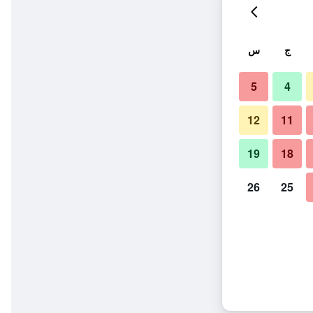
ج
س
5
4
12
11
19
18
26
25