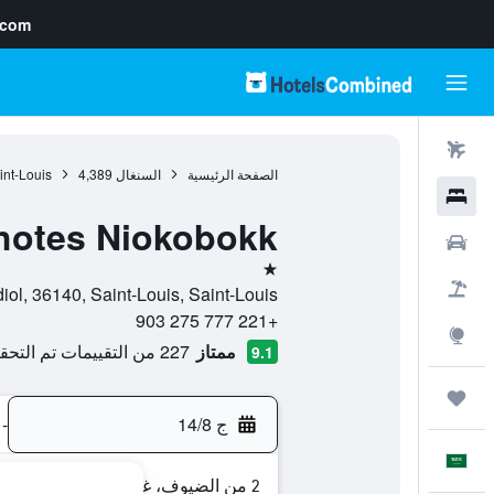
.com
رحلات طيران
الصفحة الرئيسية
السنغال
4,389
int-Louis
فنادق
hotes Niokobokk
سيارات
نجمة واحدة
حزم العروض
 Gandiol, 36140, Saint-Louis, Saint-Louis
+221 777 275 903
استكشاف
ممتاز
227 من التقييمات تم التحقق منها
9.1
رحلات
ج 14/8
-
العَرَبِيَّة
2 من الضيوف، غرفة واحدة