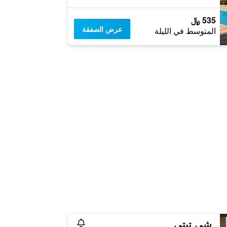
535 ﷼
عرض الصفقة
المتوسط في الليلة
شي تيتي