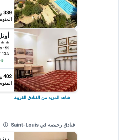
339 ﷼
المتوس
أوتل
3 نجوم
159 Rue Blaise Diagne, Saint-Louis, السنغال
13.5 كيلومتر عن وسط المدينة
402 ﷼
المتوس
شاهد المزيد من الفنادق القريبة
فنادق رخيصة في Saint-Louis
ريز