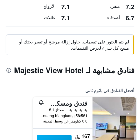
7.1
7.2
منفرد
الأزواج
7.1
6.7
أصدقاء
عائلات
لم يتم العثور على تقييمات. حاول إزالة مرشح أو تغيير بحثك أو
مسح كل شيء لعرض التقييمات.
فنادق مشابهة لـ Majestic View Hotel
أفضل الفنادق في باثوم ثاني
فندق ومسكن إقامة ذي آيدل
4 نجوم
ممتاز 8.1
58/581 M.13 Klongnueng Klongluang, باثوم ثاني, تايلاند
0.0 كيلومتر عن وسط المدينة
167 ﷼