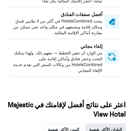
تمامًا. احجز إقامتك المثالية بكل ثقة!
أفضل صفقات الفنادق
يبحث HotelsCombined في أكثر من 3 ملايين فندق
ومكان إقامة ويجمعهم في مكان واحد حتى تتمكن من
مقارنة أماكن الإقامة المثالية.
إلغاء مجاني
من الوارد أن تتغير الخطط — نتفهم ذلك. ولهذا يمكنك
البحث وحجز فنادق وأماكن إقامة على
HotelsCombined من وكالات السفر التي تقدم خدمة
الإلغاء المجاني
اعثر على نتائج أفضل لإقامتك في Majestic
View Hotel
البلدان الأكثر شعبية
المدن الأكثر شعبية