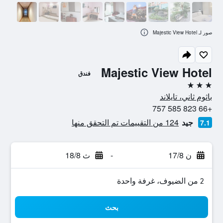
صور لـ Majestic View Hotel
Majestic View Hotel
فندق
3 نجوم
باثوم ثاني، تايلاند
+66 823 585 757
جيد
124 من التقييمات تم التحقق منها
7.1
ن 17/8
-
ث 18/8
2 من الضيوف، غرفة واحدة
بحث